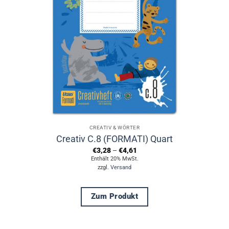
Die
Optionen
können
auf
der
Produktseite
gewählt
werden
CREATIV & WÖRTER
Creativ C.8 (FORMATI) Quart
Preisspanne:
€
3,28
–
€
4,61
€3,28
Enthält 20% MwSt.
bis
zzgl.
Versand
€4,61
Zum Produkt
Dieses
Produkt