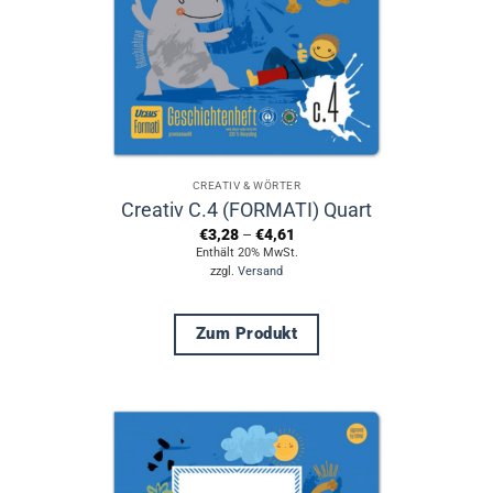
CREATIV & WÖRTER
Creativ C.4 (FORMATI) Quart
Preisspanne:
€
3,28
–
€
4,61
€3,28
Enthält 20% MwSt.
bis
zzgl.
Versand
€4,61
Zum Produkt
Dieses
Produkt
weist
mehrere
Varianten
auf.