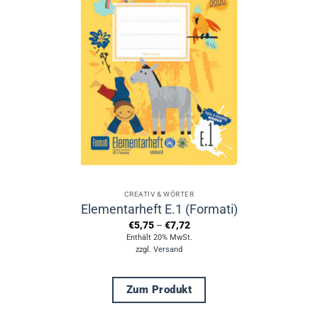
CREATIV & WÖRTER
Elementarheft E.1 (Formati)
Preisspanne:
€
5,75
–
€
7,72
€5,75
Enthält 20% MwSt.
bis
zzgl.
Versand
€7,72
Zum Produkt
Dieses