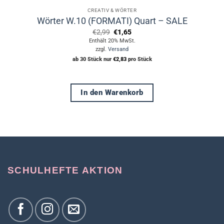
CREATIV & WÖRTER
Wörter W.10 (FORMATI) Quart – SALE
Ursprünglicher
Aktueller
€
2,99
€
1,65
Preis
Preis
Enthält 20% MwSt.
war:
ist:
zzgl.
Versand
€2,99
€1,65.
ab 30 Stück nur
€
2,83
pro Stück
In den Warenkorb
SCHULHEFTE AKTION