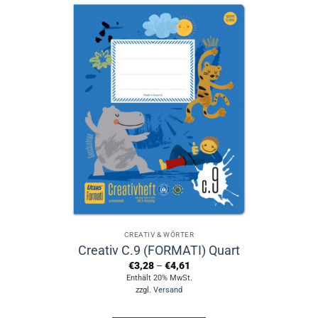
weist
mehrere
Varianten
auf.
Die
Optionen
können
auf
der
Produktseite
gewählt
werden
CREATIV & WÖRTER
Creativ C.9 (FORMATI) Quart
Preisspanne:
€
3,28
–
€
4,61
€3,28
Enthält 20% MwSt.
bis
zzgl.
Versand
€4,61