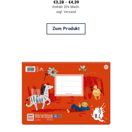
Preisspanne:
€
3,28
–
€
4,39
€3,28
Enthält 20% MwSt.
bis
zzgl.
Versand
€4,39
Zum Produkt
Dieses
Produkt
weist
mehrere
Varianten
auf.
Die
Optionen
können
auf
der
Produktseite
gewählt
werden