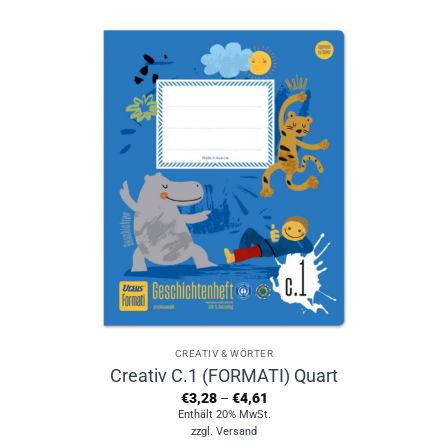
Produkt
weist
mehrere
Varianten
auf.
Die
Optionen
können
auf
der
Produktseite
gewählt
werden
CREATIV & WÖRTER
Creativ C.1 (FORMATI) Quart
Preisspanne:
€
3,28
–
€
4,61
€3,28
Enthält 20% MwSt.
bis
zzgl.
Versand
€4,61