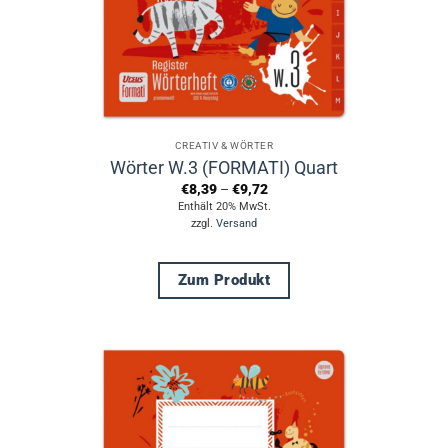
CREATIV & WÖRTER
Wörter W.3 (FORMATI) Quart
Preisspanne:
€
8,39
–
€
9,72
€8,39
Enthält 20% MwSt.
bis
zzgl.
Versand
€9,72
Zum Produkt
Dieses
Produkt
weist
mehrere
Varianten
auf.
Die