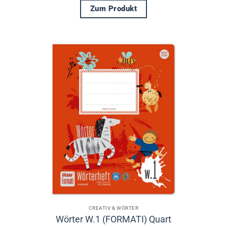
Zum Produkt
Dieses
Produkt
weist
mehrere
Varianten
auf.
Die
Optionen
können
auf
der
Produktseite
gewählt
werden
CREATIV & WÖRTER
Wörter W.1 (FORMATI) Quart