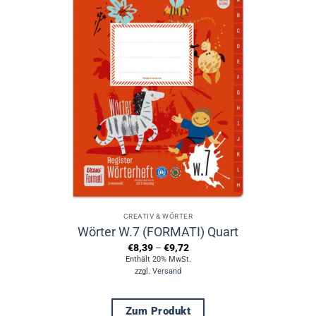
mehrere
Varianten
auf.
Die
Optionen
können
auf
der
Produktseite
gewählt
werden
CREATIV & WÖRTER
Wörter W.7 (FORMATI) Quart
Preisspanne:
€
8,39
–
€
9,72
€8,39
Enthält 20% MwSt.
bis
zzgl.
Versand
€9,72
Zum Produkt