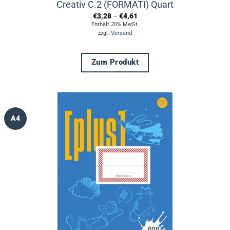
Creativ C.2 (FORMATI) Quart
Preisspanne:
€
3,28
–
€
4,61
€3,28
Enthält 20% MwSt.
bis
zzgl.
Versand
€4,61
Zum Produkt
Dieses
Produkt
weist
mehrere
A4
Varianten
auf.
Die
Optionen
können
auf
der
Produktseite
gewählt
werden