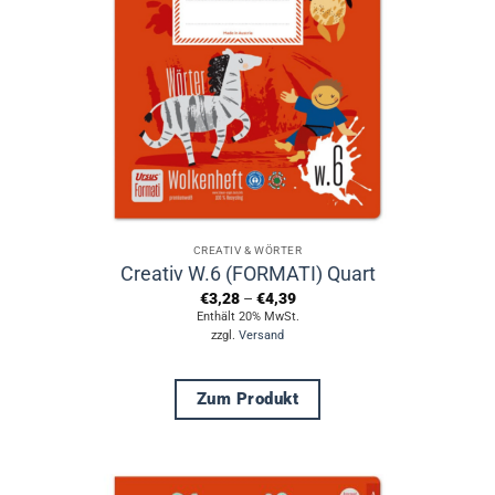
Optionen
können
auf
der
Produktseite
gewählt
werden
CREATIV & WÖRTER
Creativ W.6 (FORMATI) Quart
Preisspanne:
€
3,28
–
€
4,39
€3,28
Enthält 20% MwSt.
bis
zzgl.
Versand
€4,39
Zum Produkt
Dieses
Produkt
weist