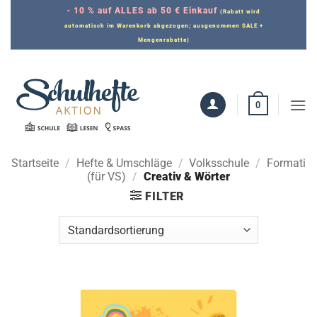
Zum
- 10 % auf ALLES ab 50 € Einkauf
(Rabatt wird
Inhalt
automatisch im Warenkorb abgezogen; ausgenommen SALE +
Mengenrabatte)
springen
0
Startseite
/
Hefte & Umschläge
/
Volksschule
/
Formati
(für VS)
/
Creativ & Wörter
FILTER