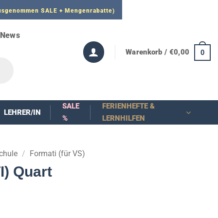
 ausgenommen SALE + Mengenrabatte)
News
Warenkorb /
€
0,00
0
SALE
FERIENHEFTE &
LEHRER/IN
%
LERNHILFEN
chule
/
Formati (für VS)
I) Quart
nne: