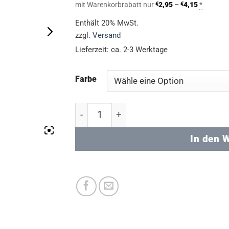
€3,28
Preisspa
mit Warenkorbrabatt nur
€
2,95
–
€
4,15
*
bis
€2,95
bis
Enthält 20% MwSt.
€4,61
€4,15
zzgl.
Versand
Lieferzeit: ca. 2-3 Werktage
Farbe
Creativ C.4 (FORMATI) Quart Menge
In den 