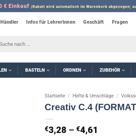
0 € Einkauf
(Rabatt wird automatisch im Warenkorb abgezogen;
Händler
Infos für LehrerInnen
Geschäft
Fragen
s
LEN
BASTELN
ORDNEN
ZUBEHÖR
Startseite
/
Hefte & Umschläge
/
Volkss
Creativ C.4 (FORMAT
Preisspa
3,28
–
4,61
€
€