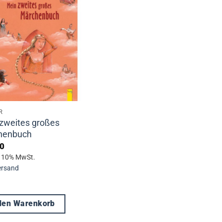
R
zweites großes
henbuch
0
t 10% MwSt.
ersand
 den Warenkorb