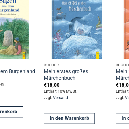
BÜCHER
BÜCHE
Mein erstes großes
Mein 
dem Burgenland
Märchenbuch
Märc
€
18,00
€
18,0
St.
Enthält 10% MwSt.
Enthäl
zzgl.
Versand
zzgl.
V
arenkorb
In den Warenkorb
In