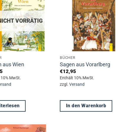
NICHT VORRÄTIG
R
BÜCHER
 aus Wien
Sagen aus Vorarlberg
5
€
12,95
t 10% MwSt.
Enthält 10% MwSt.
ersand
zzgl.
Versand
terlesen
In den Warenkorb