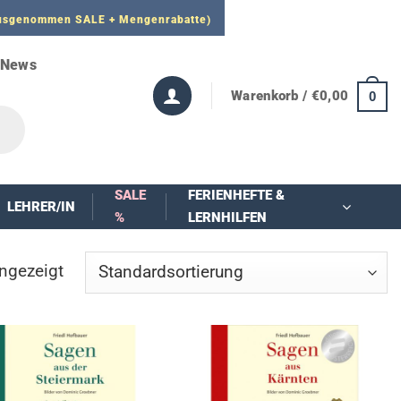
 ausgenommen SALE + Mengenrabatte)
News
Warenkorb /
€
0,00
0
SALE
FERIENHEFTE &
LEHRER/IN
%
LERNHILFEN
ngezeigt