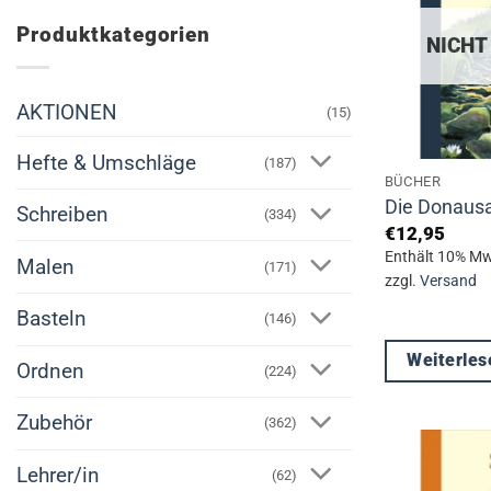
Produktkategorien
NICHT
AKTIONEN
(15)
Hefte & Umschläge
(187)
BÜCHER
Die Donaus
Schreiben
(334)
€
12,95
Enthält 10% Mw
Malen
(171)
zzgl.
Versand
Basteln
(146)
Weiterles
Ordnen
(224)
Zubehör
(362)
Lehrer/in
(62)