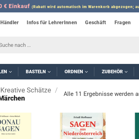
0 € Einkauf
(Rabatt wird automatisch im Warenkorb abgezogen;
Händler
Infos für LehrerInnen
Geschäft
Fragen
s
LEN
BASTELN
ORDNEN
ZUBEHÖR
Kreative Schätze
/
Alle 11 Ergebnisse werden a
 Märchen