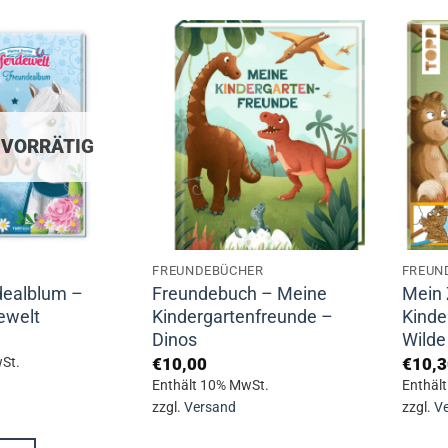
 VORRÄTIG
FREUNDEBÜCHER
FREUN
dealblum –
Freundebuch – Meine
Mein 
ewelt
Kindergartenfreunde –
Kinde
Dinos
Wilde
€
10,00
€
10,3
St.
Enthält 10% MwSt.
Enthäl
zzgl.
Versand
zzgl.
V