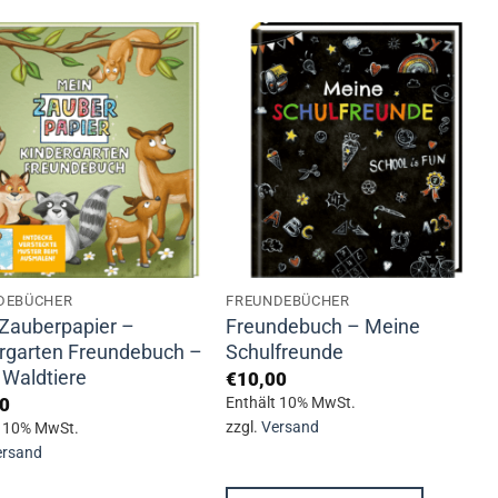
DEBÜCHER
FREUNDEBÜCHER
Zauberpapier –
Freundebuch – Meine
rgarten Freundebuch –
Schulfreunde
 Waldtiere
€
10,00
0
Enthält 10% MwSt.
zzgl.
Versand
t 10% MwSt.
ersand