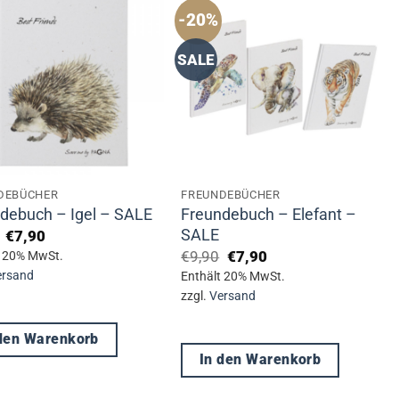
-20%
SALE
DEBÜCHER
FREUNDEBÜCHER
Freundebuch – Elefant –
debuch – Igel – SALE
SALE
Ursprünglicher
Aktueller
€
7,90
Preis
Preis
Ursprünglicher
Aktueller
€
9,90
€
7,90
t 20% MwSt.
war:
ist:
Preis
Preis
ersand
Enthält 20% MwSt.
€9,90
€7,90.
war:
ist:
zzgl.
Versand
€9,90
€7,90.
 den Warenkorb
In den Warenkorb