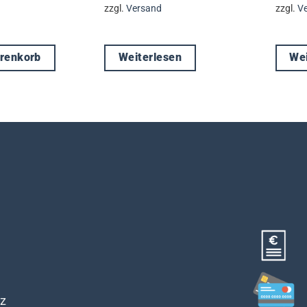
zzgl.
Versand
zzgl.
V
arenkorb
Weiterlesen
Wei
z