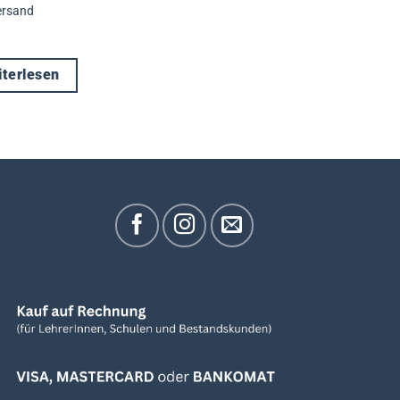
ersand
terlesen