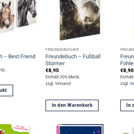
FREUNDEBÜCHER
FREUN
Freundebuch – Fußball
Freu
 – Best Friend
Stürmer
Fohle
€
8,95
€
8,90
St.
Enthält 20% MwSt.
Enthäl
zzgl.
Versand
zzgl.
V
ukt
In den Warenkorb
In