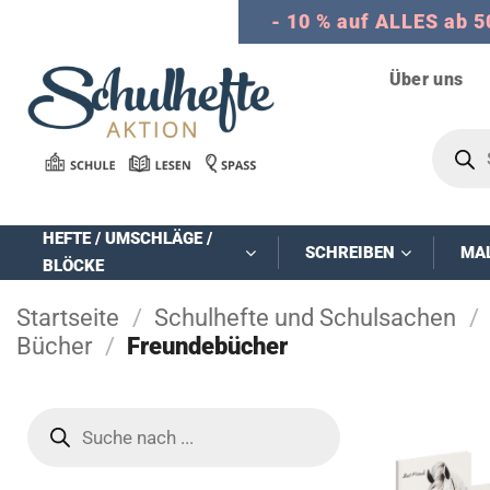
Zum
- 10 % auf ALLES ab 5
Inhalt
springen
Über uns
Product
search
HEFTE / UMSCHLÄGE /
SCHREIBEN
MA
BLÖCKE
Startseite
/
Schulhefte und Schulsachen
/
Bücher
/
Freundebücher
Products
search