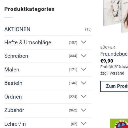
Produktkategorien
AKTIONEN
(15)
Hefte & Umschläge
(187)
BÜCHER
Freundebuch
Schreiben
(334)
€
9,90
Enthält 20% Mw
Malen
(171)
zzgl.
Versand
Basteln
(146)
Zum Prod
Dieses
Ordnen
(224)
Produkt
Zubehör
weist
(362)
mehrere
Lehrer/in
(62)
Varianten