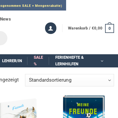
 ausgenommen SALE + Mengenrabatte)
News
Warenkorb /
€
0,00
0
SALE
FERIENHEFTE &
LEHRER/IN
%
LERNHILFEN
ngezeigt