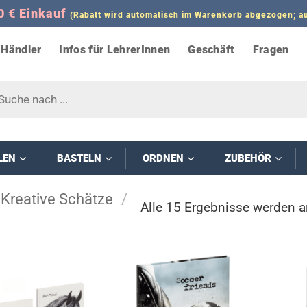
0 € Einkauf
(Rabatt wird automatisch im Warenkorb abgezogen;
Händler
Infos für LehrerInnen
Geschäft
Fragen
s
LEN
BASTELN
ORDNEN
ZUBEHÖR
Kreative Schätze
/
Alle 15 Ergebnisse werden a