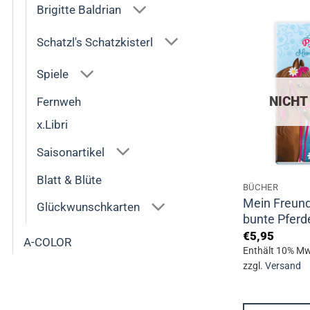
Brigitte Baldrian
Schatzl's Schatzkisterl
Spiele
NICHT
Fernweh
x.Libri
Saisonartikel
Blatt & Blüte
BÜCHER
Mein Freun
Glückwunschkarten
bunte Pferd
€
5,95
A-COLOR
Enthält 10% Mw
zzgl.
Versand