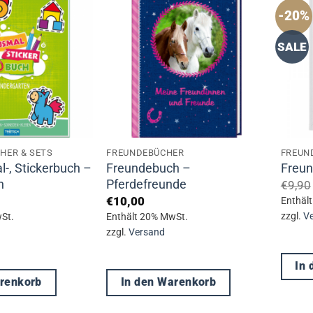
-20%
SALE
CHER & SETS
FREUNDEBÜCHER
FREUN
-, Stickerbuch –
Freundebuch –
Freun
n
Pferdefreunde
€
9,90
€
10,00
Enthäl
zzgl.
V
St.
Enthält 20% MwSt.
zzgl.
Versand
In
arenkorb
In den Warenkorb