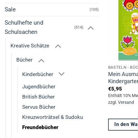
auf.
Sale
(105)
Die
Schulhefte und
Optionen
(514)
können
Schulsachen
auf
Kreative Schätze
der
Produktseite
Bücher
gewählt
BASTELN - BÜ
werden
Mein Ausmal
Kinderbücher
Kindergarte
Jugendbücher
€
5,95
Enthält 10% Mw
British Bücher
zzgl.
Versand
Servus Bücher
Kreuzworträtsel & Sudoku
In den W
Freundebücher