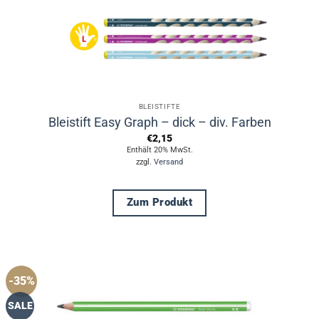
Produktseite
gewählt
werden
BLEISTIFTE
Bleistift Easy Graph – dick – div. Farben
€
2,15
Enthält 20% MwSt.
zzgl.
Versand
Zum Produkt
Dieses
Produkt
weist
mehrere
-35%
Varianten
auf.
SALE
Die