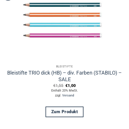
Optionen
können
auf
der
Produktseite
gewählt
werden
BLEISTIFTE
Bleistifte TRIO dick (HB) – div. Farben (STABILO) –
SALE
Ursprünglicher
Aktueller
€
1,55
€
1,00
Preis
Preis
Enthält 20% MwSt.
war:
ist:
zzgl.
Versand
€1,55
€1,00.
Zum Produkt
Dieses
Produkt