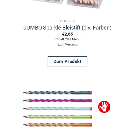
BLEISTIFTE
JUMBO Sparkle Bleistift (div. Farben)
€
2,65
Enthält 20% MwSt.
zzgl.
Versand
Zum Produkt
Dieses
Produkt
weist
mehrere
Varianten
auf.
Die
Optionen
können
auf
der