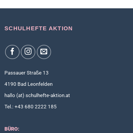
weist
mehrere
Varianten
auf.
SCHULHEFTE AKTION
Die
Optionen
können
auf
der
Produktseite
gewählt
werden
Passauer Straße 13
4190 Bad Leonfelden
hallo (at) schulhefte-aktion.at
Tel.: +43 680 2222 185
BÜRO: