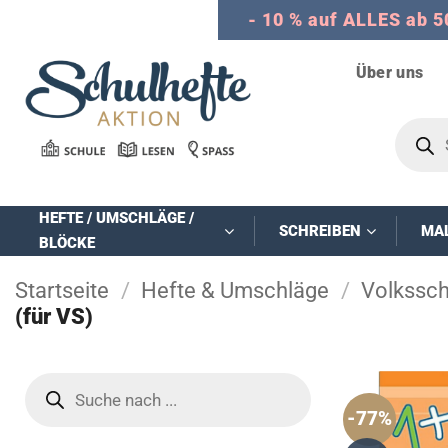
Zum
- 10 % auf ALLES ab 5
Inhalt
springen
Über uns
Product
search
HEFTE / UMSCHLÄGE /
SCHREIBEN
MA
BLÖCKE
Startseite
/
Hefte & Umschläge
/
Volkssch
(für VS)
Products
search
-77%