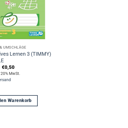
 & UMSCHLÄGE
ives Lernen 3 (TIMMY)
LE
Ursprünglicher
Aktueller
€
0,50
Preis
Preis
t 20% MwSt.
war:
ist:
ersand
€2,20
€0,50.
 den Warenkorb