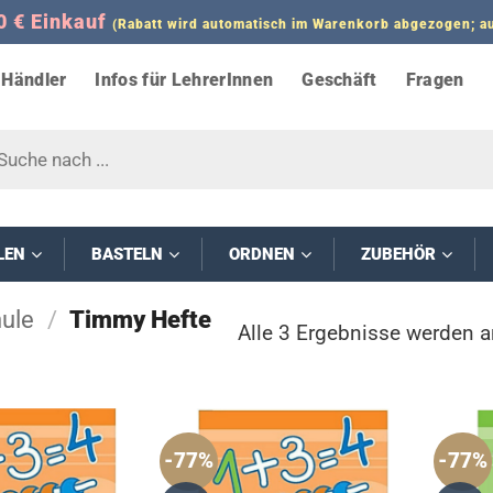
0 € Einkauf
(Rabatt wird automatisch im Warenkorb abgezogen;
Händler
Infos für LehrerInnen
Geschäft
Fragen
s
LEN
BASTELN
ORDNEN
ZUBEHÖR
ule
/
Timmy Hefte
Alle 3 Ergebnisse werden a
-77%
-77%