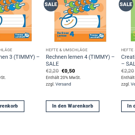
SALE
SALE
CHLÄGE
HEFTE & UMSCHLÄGE
HEFTE
nen 3 (TIMMY) –
Rechnen lernen 4 (TIMMY) –
Creat
SALE
– SA
ünglicher
Aktueller
Ursprünglicher
Aktueller
€
2,20
€
0,50
€
2,20
Preis
Preis
Preis
St.
Enthält 20% MwSt.
Enthäl
ist:
war:
ist:
zzgl.
Versand
zzgl.
V
€0,50.
€2,20
€0,50.
arenkorb
In den Warenkorb
In