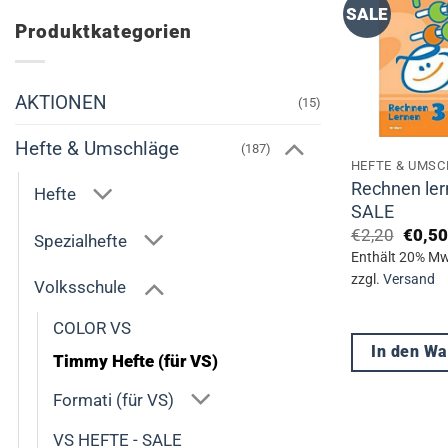
SALE
Produktkategorien
AKTIONEN
(15)
Hefte & Umschläge
(187)
HEFTE & UMS
Rechnen ler
Hefte
SALE
Urspr
€
2,20
€
0,50
Spezialhefte
Preis
Enthält 20% Mw
war:
zzgl.
Versand
€2,20
Volksschule
COLOR VS
In den W
Timmy Hefte (für VS)
Formati (für VS)
VS HEFTE - SALE