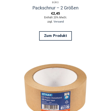
BÜRO
Packschnur – 2 Größen
€
2,45
Enthält 20% MwSt.
zzgl.
Versand
Zum Produkt
Dieses
Produkt
weist
mehrere
Varianten
auf.
Die
Optionen
können
auf
der
Produktseite
gewählt
werden