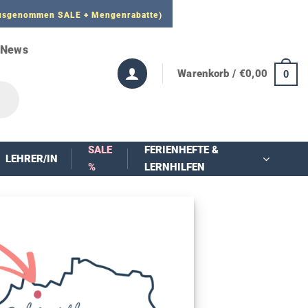
 ausgenommen SALE + Mengenrabatte)
News
Warenkorb /
€
0,00
0
SALE
FERIENHEFTE &
LEHRER/IN
%
LERNHILFEN