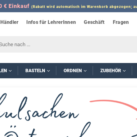
0 € Einkauf
(Rabatt wird automatisch im Warenkorb abgezogen;
Händler
Infos für LehrerInnen
Geschäft
Fragen
s
LEN
BASTELN
ORDNEN
ZUBEHÖR