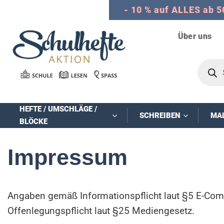
Zum
- 10 % auf ALLES ab 5
Inhalt
springen
Über uns
Product
search
HEFTE / UMSCHLÄGE /
SCHREIBEN
MA
BLÖCKE
Impressum
Angaben gemäß Informationspflicht laut §5 E-C
Offenlegungspflicht laut §25 Mediengesetz.