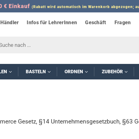
0 € Einkauf
(Rabatt wird automatisch im Warenkorb abgezogen;
Händler
Infos für LehrerInnen
Geschäft
Fragen
s
LEN
BASTELN
ORDNEN
ZUBEHÖR
ommerce Gesetz, §14 Unternehmensgesetzbuch, §63 