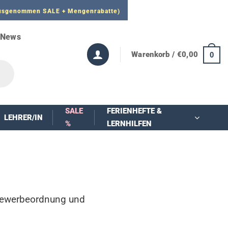
 ausgenommen SALE + Mengenrabatte)
News
Warenkorb /
€
0,00
0
SALE
FERIENHEFTE &
LEHRER/IN
%
LERNHILFEN
Gewerbeordnung und