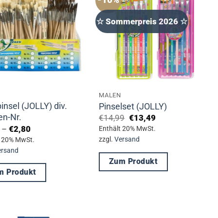
☆ Sommerpreis 2026 ☆
MALEN
insel (JOLLY) div.
Pinselset (JOLLY)
en-Nr.
Ursprünglicher
Aktueller
€
14,99
€
13,49
Preis
Preis
Preisspanne:
–
€
2,80
Enthält 20% MwSt.
war:
ist:
€1,20
zzgl.
Versand
t 20% MwSt.
€14,99
€13,49.
bis
ersand
€2,80
Zum Produkt
m Produkt
Dieses
s
Produkt
kt
weist
mehrere