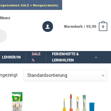
 ausgenommen SALE + Mengenrabatte)
News
Warenkorb /
€
0,00
0
SALE
FERIENHEFTE &
LEHRER/IN
%
LERNHILFEN
ngezeigt