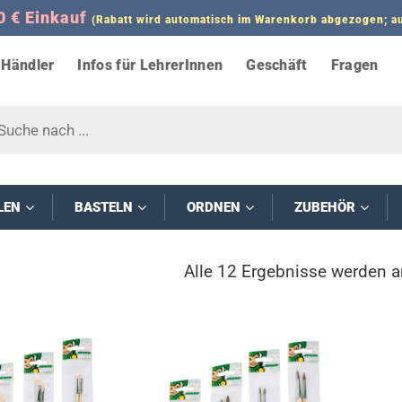
0 € Einkauf
(Rabatt wird automatisch im Warenkorb abgezogen;
Händler
Infos für LehrerInnen
Geschäft
Fragen
s
LEN
BASTELN
ORDNEN
ZUBEHÖR
Alle 12 Ergebnisse werden a