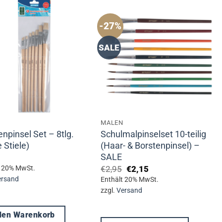
re
Varianten
nten
auf.
-27%
Die
SALE
Optionen
nen
können
n
auf
der
Produktseite
ktseite
gewählt
MALEN
lt
werden
enpinsel Set – 8tlg.
Schulmalpinselset 10-teilig
n
 Stiele)
(Haar- & Borstenpinsel) –
SALE
Ursprünglicher
Aktueller
€
2,95
€
2,15
t 20% MwSt.
Preis
Preis
ersand
Enthält 20% MwSt.
war:
ist:
zzgl.
Versand
€2,95
€2,15.
 den Warenkorb