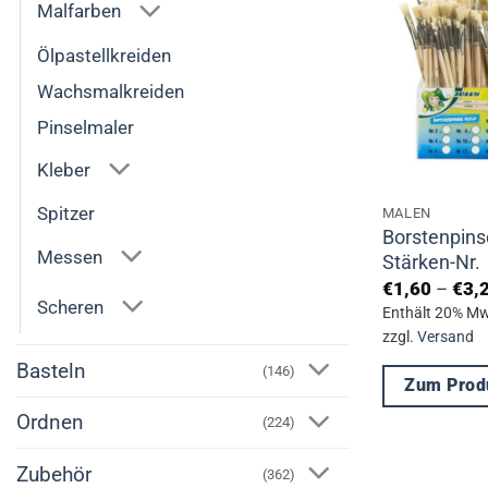
Malfarben
auf.
Die
Ölpastellkreiden
Optionen
Wachsmalkreiden
können
Pinselmaler
auf
der
Kleber
Produktseite
Spitzer
MALEN
gewählt
Borstenpinse
Messen
werden
Stärken-Nr.
€
1,60
–
€
3,
Scheren
Enthält 20% Mw
zzgl.
Versand
Basteln
(146)
Zum Prod
Ordnen
Dieses
(224)
Produkt
Zubehör
(362)
weist