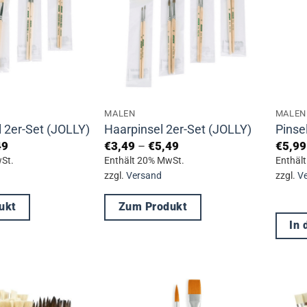
MALEN
MALEN
l 2er-Set (JOLLY)
Haarpinsel 2er-Set (JOLLY)
Pinse
Preisspanne:
Preisspanne:
49
€
3,49
–
€
5,49
€
5,99
€2,99
€3,49
St.
Enthält 20% MwSt.
Enthäl
bis
bis
zzgl.
Versand
zzgl.
V
€4,49
€5,49
ukt
Zum Produkt
In
Dieses
Produkt
weist
mehrere
Varianten