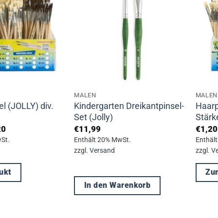
auf.
Die
Optionen
können
auf
der
Produktseite
MALEN
MALEN
gewählt
l (JOLLY) div.
Kindergarten Dreikantpinsel-
Haarp
werden
Set (Jolly)
Stärk
Preisspanne:
20
€
11,99
€
1,20
€1,60
St.
Enthält 20% MwSt.
Enthäl
bis
zzgl.
Versand
zzgl.
V
€3,20
ukt
Zu
In den Warenkorb
Diese
Produ
weist