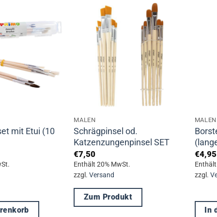
mehre
Varia
auf.
Die
Optio
könne
auf
der
Produ
MALEN
MALEN
gewäh
et mit Etui (10
Schrägpinsel od.
Borst
werde
Katzenzungenpinsel SET
(lange
€
7,50
€
4,95
St.
Enthält 20% MwSt.
Enthäl
zzgl.
Versand
zzgl.
V
Zum Produkt
arenkorb
In
Dieses