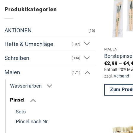
Produktkategorien
AKTIONEN
(15)
Hefte & Umschläge
(187)
MALEN
Borstepinse
Schreiben
(334)
€
2,99
–
€
4,
Enthält 20% Mw
Malen
(171)
zzgl.
Versand
Wasserfarben
Zum Prod
Dieses
Pinsel
Produkt
Sets
weist
Pinsel nach Nr.
mehrere
Varianten