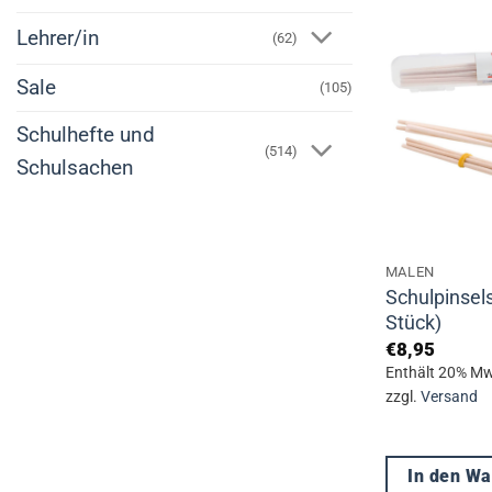
mehrere
Lehrer/in
(62)
Varianten
auf.
Sale
(105)
Die
Schulhefte und
Optionen
(514)
Schulsachen
können
auf
der
Produktseite
MALEN
gewählt
Schulpinsels
werden
Stück)
€
8,95
Enthält 20% Mw
zzgl.
Versand
In den W