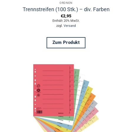
ORDNEN
Trennstreifen (100 Stk.) – div. Farben
€
2,95
Enthält 20% MwSt.
zzgl.
Versand
Zum Produkt
Dieses
Produkt
weist
mehrere
Varianten
auf.
Die
Optionen
können
auf
der
Produktseite
gewählt
werden