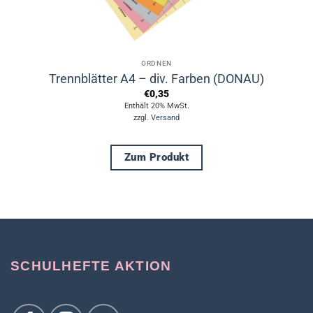
ORDNEN
Trennblätter A4 – div. Farben (DONAU)
€
0,35
Enthält 20% MwSt.
zzgl.
Versand
Zum Produkt
Dieses
Produkt
weist
mehrere
Varianten
auf.
SCHULHEFTE AKTION
Die
Optionen
können
auf