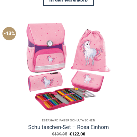
-13%
EBERHARD FABER SCHULTASCHEN
Schultaschen-Set – Rosa Einhorn
Ursprünglicher
Aktueller
€
139,95
€
122,00