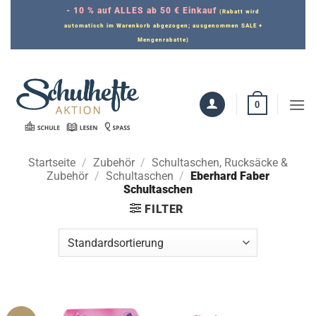
Zum
- 10 % auf ALLES ab 50 € Einkauf
(Rabatt wird
Inhalt
automatisch im Warenkorb abgezogen; ausgenommen SALE +
Mengenrabatte)
springen
0
Startseite
/
Zubehör
/
Schultaschen, Rucksäcke &
Zubehör
/
Schultaschen
/
Eberhard Faber
Schultaschen
FILTER