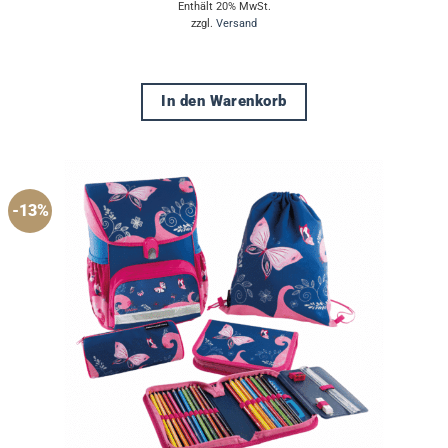
Preis
Preis
Enthält 20% MwSt.
war:
ist:
zzgl.
Versand
€139,95
€122,00.
In den Warenkorb
-13%