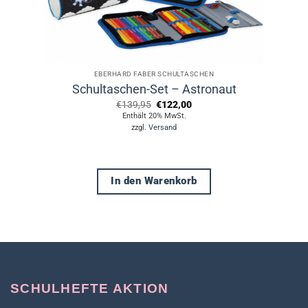
EBERHARD FABER SCHULTASCHEN
Schultaschen-Set – Astronaut
Ursprünglicher
Aktueller
€
139,95
€
122,00
Preis
Preis
Enthält 20% MwSt.
war:
ist:
zzgl.
Versand
€139,95
€122,00.
In den Warenkorb
SCHULHEFTE AKTION