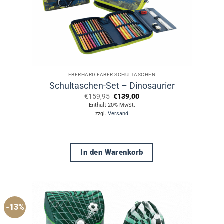
EBERHARD FABER SCHULTASCHEN
Schultaschen-Set – Dinosaurier
Ursprünglicher
Aktueller
€
159,95
€
139,00
Preis
Preis
Enthält 20% MwSt.
war:
ist:
zzgl.
Versand
€159,95
€139,00.
In den Warenkorb
-13%