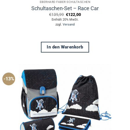
EBERHARD FABER SCHULTASCHEN
Schultaschen-Set – Race Car
Ursprünglicher
Aktueller
€
139,99
€
122,00
Preis
Preis
Enthält 20% MwSt.
war:
ist:
zzgl.
Versand
€139,99
€122,00.
In den Warenkorb
-13%