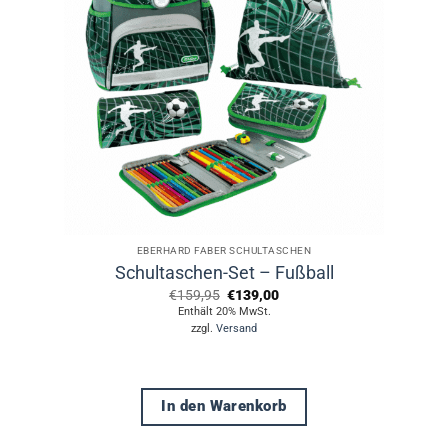
EBERHARD FABER SCHULTASCHEN
Schultaschen-Set – Fußball
Ursprünglicher
Aktueller
€
159,95
€
139,00
Preis
Preis
Enthält 20% MwSt.
war:
ist:
zzgl.
Versand
€159,95
€139,00.
In den Warenkorb