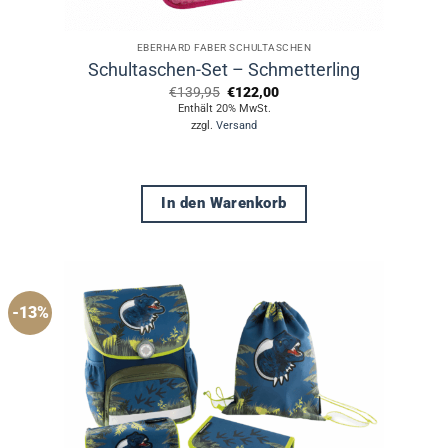
EBERHARD FABER SCHULTASCHEN
Schultaschen-Set – Schmetterling
Ursprünglicher
Aktueller
€
139,95
€
122,00
Preis
Preis
Enthält 20% MwSt.
war:
ist:
zzgl.
Versand
€139,95
€122,00.
In den Warenkorb
-13%