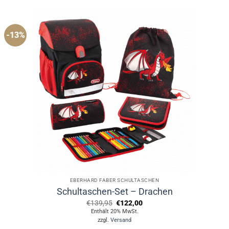
-13%
EBERHARD FABER SCHULTASCHEN
Schultaschen-Set – Drachen
Ursprünglicher
Aktueller
€
139,95
€
122,00
Preis
Preis
Enthält 20% MwSt.
war:
ist:
zzgl.
Versand
€139,95
€122,00.