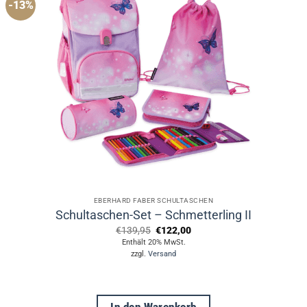
-13%
EBERHARD FABER SCHULTASCHEN
Schultaschen-Set – Schmetterling II
Ursprünglicher
Aktueller
€
139,95
€
122,00
Preis
Preis
Enthält 20% MwSt.
war:
ist:
zzgl.
Versand
€139,95
€122,00.
In den Warenkorb