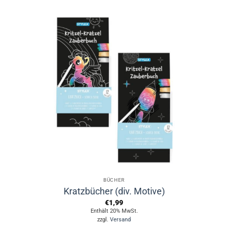
Produkt
weist
mehrere
Varianten
auf.
Die
Optionen
können
auf
der
Produktseite
gewählt
werden
BÜCHER
Kratzbücher (div. Motive)
€
1,99
Enthält 20% MwSt.
zzgl.
Versand