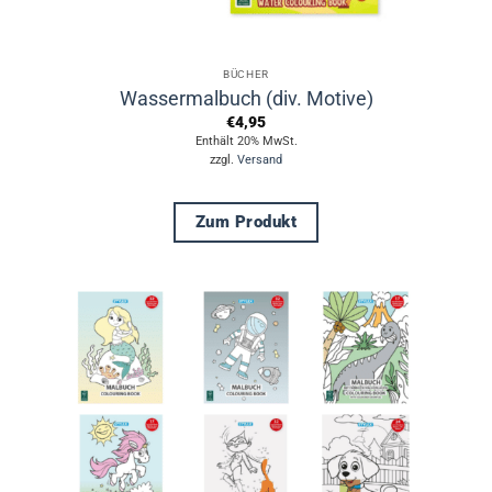
BÜCHER
Wassermalbuch (div. Motive)
€
4,95
Enthält 20% MwSt.
zzgl.
Versand
Zum Produkt
Dieses
Produkt
weist
mehrere
Varianten
auf.
Die
Optionen
können
auf
der