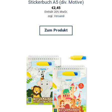
Stickerbuch A5 (div. Motive)
€
2,45
Enthält 20% MwSt.
zzgl.
Versand
Zum Produkt
Dieses
Produkt
weist
mehrere
Varianten
auf.
Die
Optionen
können
auf
der
Produktseite
gewählt
werden