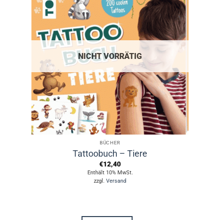
Varianten
auf.
Die
Optionen
können
NICHT VORRÄTIG
auf
der
Produktseite
gewählt
werden
BÜCHER
Tattoobuch – Tiere
€
12,40
Enthält 10% MwSt.
zzgl.
Versand