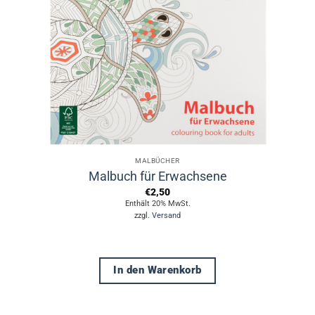
Optionen
können
auf
der
Produktseite
gewählt
werden
MALBÜCHER
Malbuch für Erwachsene
€
2,50
Enthält 20% MwSt.
zzgl.
Versand
In den Warenkorb