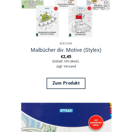
Produktseite
gewählt
werden
BÜCHER
Malbücher div. Motive (Stylex)
€
2,45
Enthält 10% MwSt.
zzgl.
Versand
Zum Produkt
Dieses
Produkt
weist
mehrere
Varianten
auf.
Die