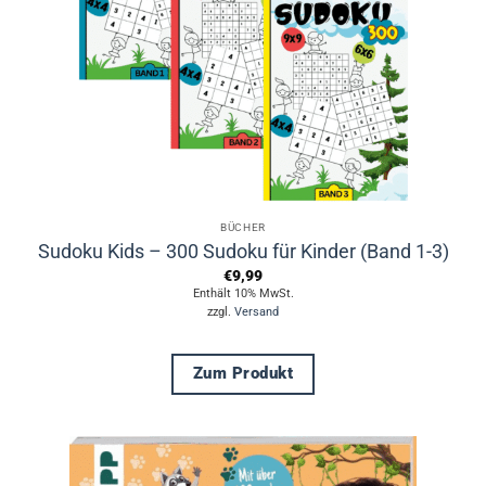
BÜCHER
Sudoku Kids – 300 Sudoku für Kinder (Band 1-3)
€
9,99
Enthält 10% MwSt.
zzgl.
Versand
Zum Produkt
Dieses
Produkt
weist
mehrere