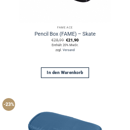
FAME ACE
Pencil Box (FAME) – Skate
Ursprünglicher
Aktueller
€
28,99
€
21,90
Preis
Preis
Enthält 20% MwSt.
war:
ist:
zzgl.
Versand
€28,99
€21,90.
In den Warenkorb
-23%