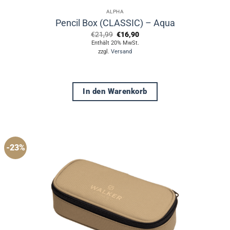
ALPHA
Pencil Box (CLASSIC) – Aqua
Ursprünglicher
Aktueller
€
21,99
€
16,90
Preis
Preis
Enthält 20% MwSt.
war:
ist:
zzgl.
Versand
€21,99
€16,90.
In den Warenkorb
-23%