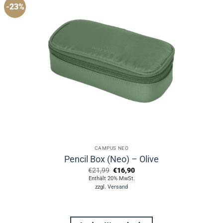
-23%
CAMPUS NEO
Pencil Box (Neo) – Olive
Ursprünglicher
Aktueller
€
21,99
€
16,90
Preis
Preis
Enthält 20% MwSt.
war:
ist:
zzgl.
Versand
€21,99
€16,90.