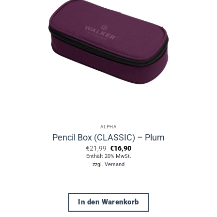
ALPHA
Pencil Box (CLASSIC) – Plum
Ursprünglicher
Aktueller
€
21,99
€
16,90
Preis
Preis
Enthält 20% MwSt.
war:
ist:
zzgl.
Versand
€21,99
€16,90.
In den Warenkorb