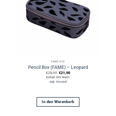
FAME ACE
Pencil Box (FAME) – Leopard
Ursprünglicher
Aktueller
€
28,99
€
21,90
Preis
Preis
Enthält 20% MwSt.
war:
ist:
zzgl.
Versand
€28,99
€21,90.
In den Warenkorb