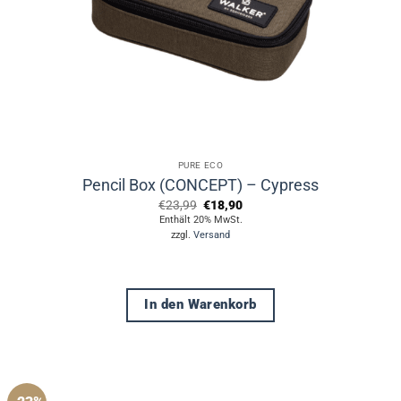
PURE ECO
Pencil Box (CONCEPT) – Cypress
Ursprünglicher
Aktueller
€
23,99
€
18,90
Preis
Preis
Enthält 20% MwSt.
war:
ist:
zzgl.
Versand
€23,99
€18,90.
In den Warenkorb