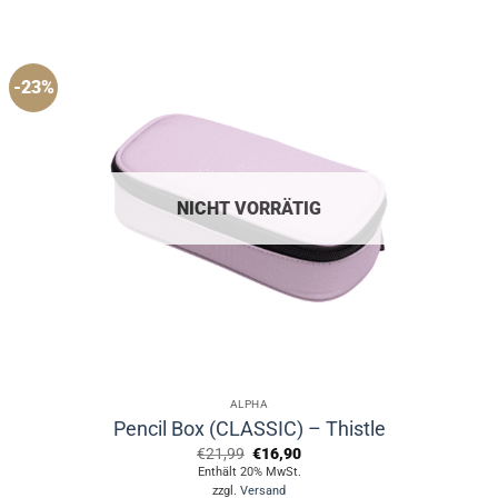
-23%
NICHT VORRÄTIG
ALPHA
Pencil Box (CLASSIC) – Thistle
Ursprünglicher
Aktueller
€
21,99
€
16,90
Preis
Preis
Enthält 20% MwSt.
war:
ist:
zzgl.
Versand
€21,99
€16,90.