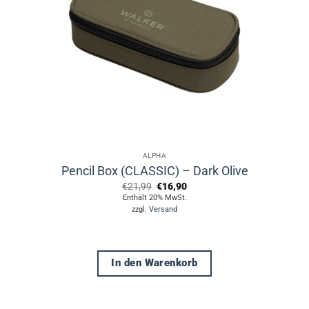
ALPHA
Pencil Box (CLASSIC) – Dark Olive
Ursprünglicher
Aktueller
€
21,99
€
16,90
Preis
Preis
Enthält 20% MwSt.
war:
ist:
zzgl.
Versand
€21,99
€16,90.
In den Warenkorb