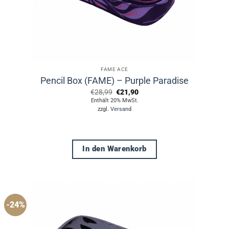
FAME ACE
Pencil Box (FAME) – Purple Paradise
Ursprünglicher
Aktueller
€
28,99
€
21,90
Preis
Preis
Enthält 20% MwSt.
war:
ist:
zzgl.
Versand
€28,99
€21,90.
In den Warenkorb
-24%