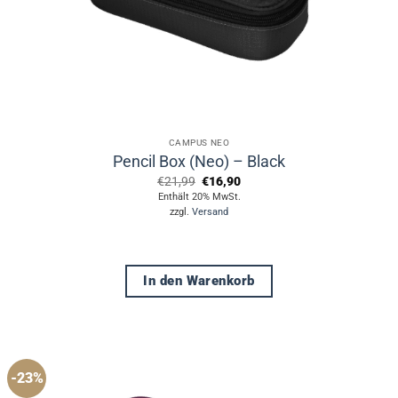
CAMPUS NEO
Pencil Box (Neo) – Black
Ursprünglicher
Aktueller
€
21,99
€
16,90
Preis
Preis
Enthält 20% MwSt.
war:
ist:
zzgl.
Versand
€21,99
€16,90.
In den Warenkorb
-23%