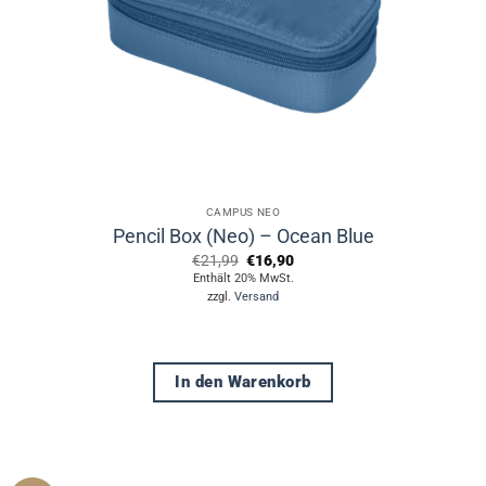
CAMPUS NEO
Pencil Box (Neo) – Ocean Blue
Ursprünglicher
Aktueller
€
21,99
€
16,90
Preis
Preis
Enthält 20% MwSt.
war:
ist:
zzgl.
Versand
€21,99
€16,90.
In den Warenkorb