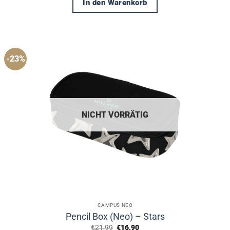
In den Warenkorb
-23%
NICHT VORRÄTIG
CAMPUS NEO
Pencil Box (Neo) – Stars
Ursprünglicher
Aktueller
€
21,99
€
16,90