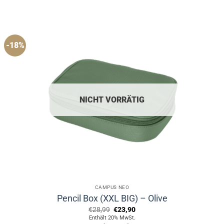
-18%
NICHT VORRÄTIG
CAMPUS NEO
Pencil Box (XXL BIG) – Olive
Ursprünglicher
Aktueller
€
28,99
€
23,90
Preis
Preis
Enthält 20% MwSt.
war:
ist: