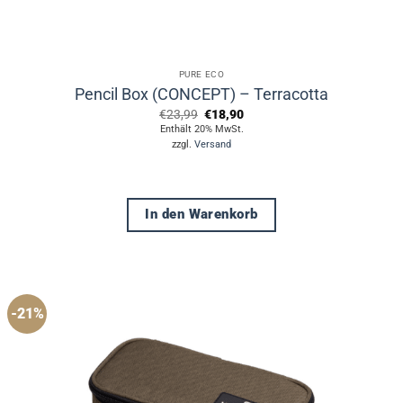
PURE ECO
Pencil Box (CONCEPT) – Terracotta
Ursprünglicher
Aktueller
€
23,99
€
18,90
Preis
Preis
Enthält 20% MwSt.
war:
ist:
zzgl.
Versand
€23,99
€18,90.
In den Warenkorb
-21%