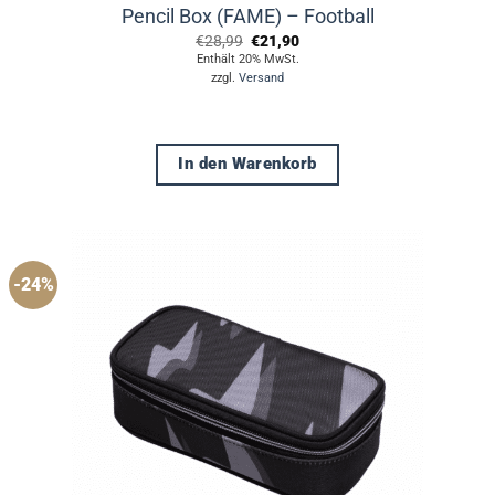
Pencil Box (FAME) – Football
Ursprünglicher
Aktueller
€
28,99
€
21,90
Preis
Preis
Enthält 20% MwSt.
war:
ist:
zzgl.
Versand
€28,99
€21,90.
In den Warenkorb
-24%