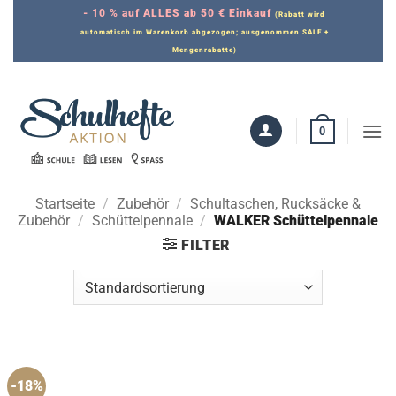
Zum
- 10 % auf ALLES ab 50 € Einkauf
(Rabatt wird
Inhalt
automatisch im Warenkorb abgezogen; ausgenommen SALE +
Mengenrabatte)
springen
0
Startseite
/
Zubehör
/
Schultaschen, Rucksäcke &
Zubehör
/
Schüttelpennale
/
WALKER Schüttelpennale
FILTER
-18%