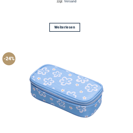
zzgl.
Versand
€28,99
€23,90.
Weiterlesen
-24%