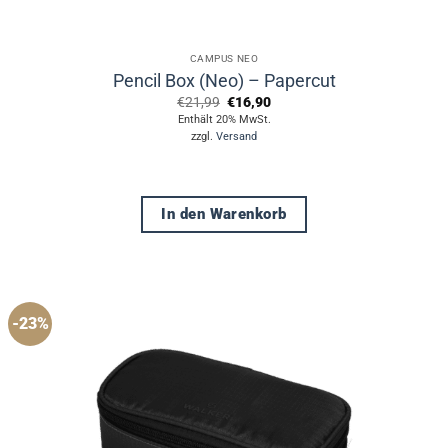
CAMPUS NEO
Pencil Box (Neo) – Papercut
Ursprünglicher
Aktueller
€
21,99
€
16,90
Preis
Preis
Enthält 20% MwSt.
war:
ist:
zzgl.
Versand
€21,99
€16,90.
In den Warenkorb
-23%