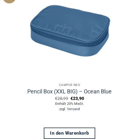
CAMPUS NEO
Pencil Box (XXL BIG) – Ocean Blue
Ursprünglicher
Aktueller
€
28,99
€
23,90
Preis
Preis
Enthält 20% MwSt.
war:
ist:
zzgl.
Versand
€28,99
€23,90.
In den Warenkorb