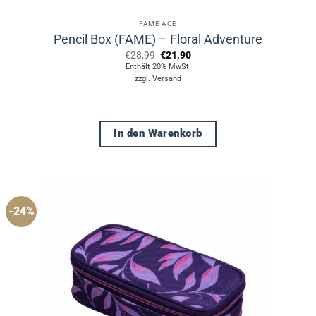
FAME ACE
Pencil Box (FAME) – Floral Adventure
Ursprünglicher
Aktueller
€
28,99
€
21,90
Preis
Preis
Enthält 20% MwSt.
war:
ist:
zzgl.
Versand
€28,99
€21,90.
In den Warenkorb
-24%