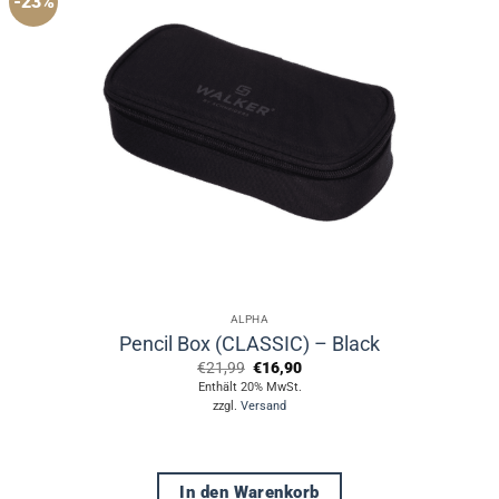
-23%
ALPHA
Pencil Box (CLASSIC) – Black
Ursprünglicher
Aktueller
€
21,99
€
16,90
Preis
Preis
Enthält 20% MwSt.
war:
ist:
zzgl.
Versand
€21,99
€16,90.
In den Warenkorb