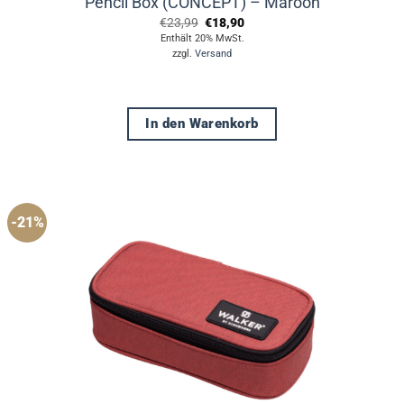
Pencil Box (CONCEPT) – Maroon
Ursprünglicher
Aktueller
€
23,99
€
18,90
Preis
Preis
Enthält 20% MwSt.
war:
ist:
zzgl.
Versand
€23,99
€18,90.
In den Warenkorb
-21%