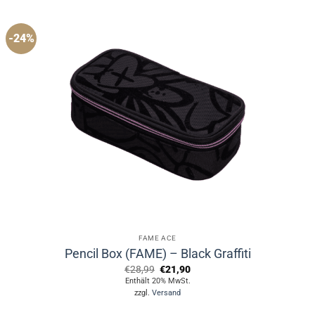
-24%
FAME ACE
Pencil Box (FAME) – Black Graffiti
Ursprünglicher
Aktueller
€
28,99
€
21,90
Preis
Preis
Enthält 20% MwSt.
war:
ist:
zzgl.
Versand
€28,99
€21,90.