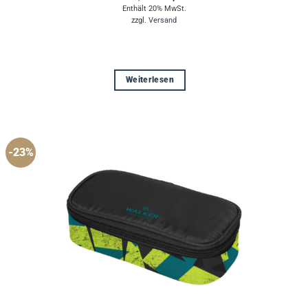
Preis
Preis
Enthält 20% MwSt.
war:
ist:
zzgl.
Versand
€21,99
€16,90.
Weiterlesen
-23%