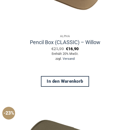
ALPHA
Pencil Box (CLASSIC) – Willow
Ursprünglicher
Aktueller
€
21,99
€
16,90
Preis
Preis
Enthält 20% MwSt.
war:
ist:
zzgl.
Versand
€21,99
€16,90.
In den Warenkorb
-23%