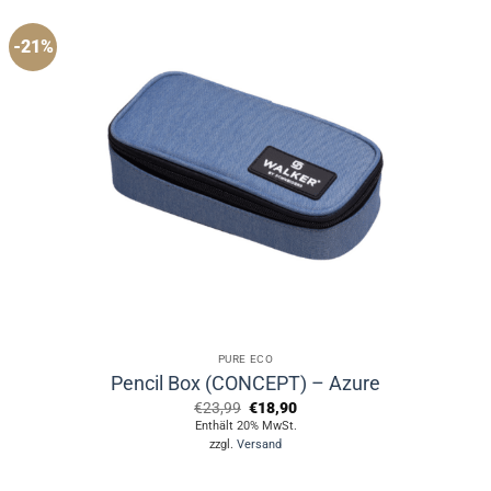
-21%
PURE ECO
Pencil Box (CONCEPT) – Azure
Ursprünglicher
Aktueller
€
23,99
€
18,90
Preis
Preis
Enthält 20% MwSt.
war:
ist:
zzgl.
Versand
€23,99
€18,90.