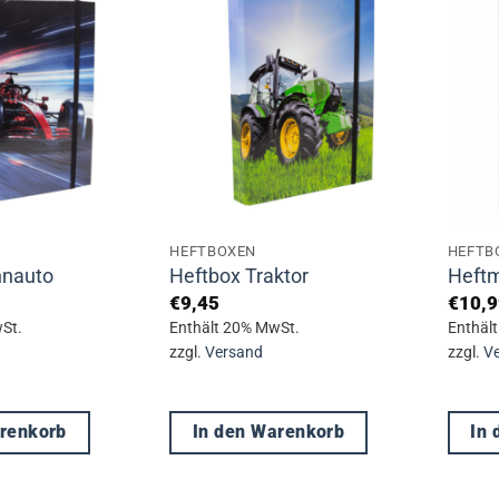
mehrere
Varianten
auf.
Die
Optionen
können
auf
der
HEFTBOXEN
HEFTB
Produktseite
nnauto
Heftbox Traktor
Heftm
gewählt
€
9,45
€
10,9
werden
St.
Enthält 20% MwSt.
Enthäl
zzgl.
Versand
zzgl.
V
arenkorb
In den Warenkorb
In