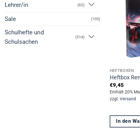
Lehrer/in
(62)
mehrere
Varianten
Sale
(105)
auf.
Die
Schulhefte und
(514)
Optionen
Schulsachen
können
auf
der
HEFTBOXEN
Produktseite
Heftbox Re
gewählt
€
9,45
werden
Enthält 20% Mw
zzgl.
Versand
In den W