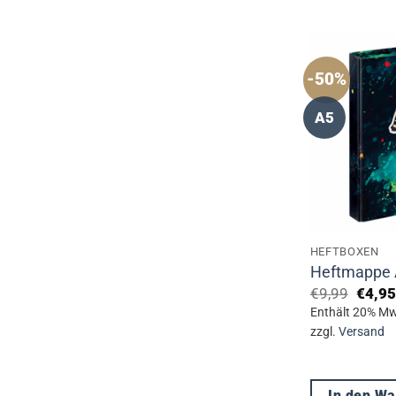
-50%
A5
HEFTBOXEN
Heftmappe A
Urspr
€
9,99
€
4,95
Preis
Enthält 20% Mw
war:
zzgl.
Versand
€9,99