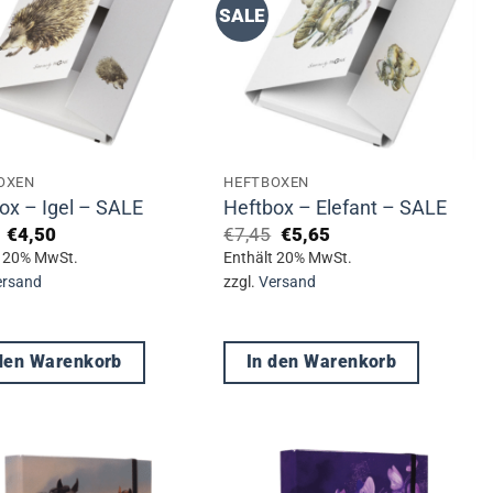
SALE
OXEN
HEFTBOXEN
ox – Igel – SALE
Heftbox – Elefant – SALE
Ursprünglicher
Aktueller
Ursprünglicher
Aktueller
€
4,50
€
7,45
€
5,65
Preis
Preis
Preis
Preis
t 20% MwSt.
Enthält 20% MwSt.
war:
ist:
war:
ist:
ersand
zzgl.
Versand
€7,95
€4,50.
€7,45
€5,65.
:
 den Warenkorb
In den Warenkorb