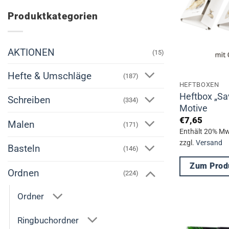
Produktkategorien
AKTIONEN
(15)
Hefte & Umschläge
(187)
HEFTBOXEN
Heftbox „Sa
Schreiben
(334)
Motive
€
7,65
Malen
(171)
Enthält 20% Mw
zzgl.
Versand
Basteln
(146)
Zum Prod
Ordnen
(224)
Dieses
Produkt
Ordner
weist
Ringbuchordner
mehrere