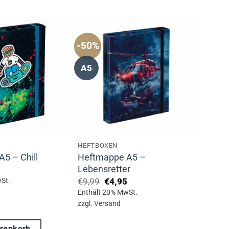
-50%
A5
HEFTBOXEN
Heftmappe A5 –
5 – Chill
Lebensretter
ünglicher
Aktueller
Preis
Ursprünglicher
Aktueller
€
9,99
€
4,95
St.
ist:
Preis
Preis
Enthält 20% MwSt.
€4,95.
war:
ist:
zzgl.
Versand
€9,99
€4,95.