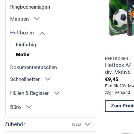
Varianten
Ringbucheinlagen
auf.
Mappen
Die
Optionen
Heftboxen
können
Einfärbig
auf
der
Motiv
HEFTBOXEN
Produktseite
Heftbox A4 
Dokumententaschen
gewählt
div. Motive
werden
Schnellhefter
€
9,45
Enthält 20% Mw
zzgl.
Versand
Hüllen & Register
Zum Prod
Büro
Dieses
Produkt
Zubehör
(362)
weist