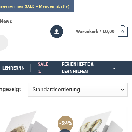
 ausgenommen SALE + Mengenrabatte)
News
Warenkorb /
€
0,00
0
SALE
FERIENHEFTE &
LEHRER/IN
%
LERNHILFEN
ngezeigt
-24%