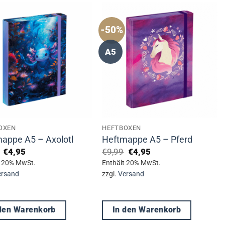
-50%
A5
OXEN
HEFTBOXEN
appe A5 – Axolotl
Heftmappe A5 – Pferd
Ursprünglicher
Aktueller
Ursprünglicher
Aktueller
€
4,95
€
9,99
€
4,95
Preis
Preis
Preis
Preis
t 20% MwSt.
Enthält 20% MwSt.
war:
ist:
war:
ist:
ersand
zzgl.
Versand
€9,99
€4,95.
€9,99
€4,95.
 den Warenkorb
In den Warenkorb