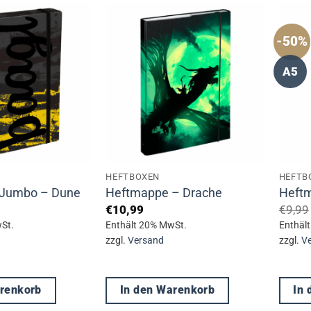
-50%
A5
HEFTBOXEN
HEFTB
Jumbo – Dune
Heftmappe – Drache
Heftm
€
10,99
€
9,99
St.
Enthält 20% MwSt.
Enthäl
zzgl.
Versand
zzgl.
V
arenkorb
In den Warenkorb
In