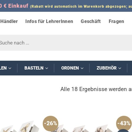
0 € Einkauf
(Rabatt wird automatisch im Warenkorb abgezogen;
Händler
Infos für LehrerInnen
Geschäft
Fragen
s
LEN
BASTELN
ORDNEN
ZUBEHÖR
Alle 18 Ergebnisse werden a
-26%
-43%