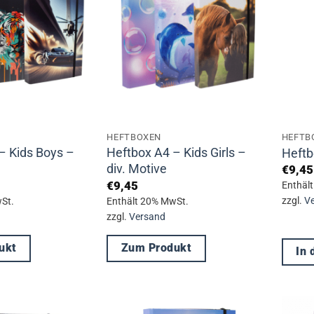
Varianten
auf.
Die
Optionen
können
auf
der
HEFTBOXEN
HEFTB
Produktseite
– Kids Boys –
Heftbox A4 – Kids Girls –
Heftb
gewählt
div. Motive
€
9,45
werden
€
9,45
Enthäl
zzgl.
V
St.
Enthält 20% MwSt.
zzgl.
Versand
ukt
Zum Produkt
In
Dieses
Produkt
weist