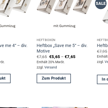
SALE
HEFTBOXEN
HEFTB
ve me 4“ – div.
Heftbox „Save me 5“ – div.
Heftb
Motive
€
7,95
Ursprünglicher
Preisspanne:
Aktueller
€
7,65
€
5,65
–
€
7,65
Enthäl
Preis
€5,65
Preis
zzgl.
V
St.
Enthält 20% MwSt.
war:
bis
ist:
zzgl.
Versand
€7,65
€7,65
€5,65
–
€7,65Preisspanne
ukt
Zum Produkt
In
€5,65
bis
Dieses
€7,65.
Produkt
weist
mehrere