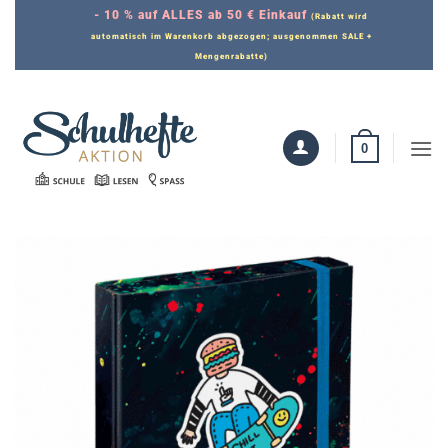
Zum
- 10 % auf ALLES ab 50 € Einkauf
(Rabatt wird
Inhalt
automatisch im Warenkorb abgezogen; ausgenommen SALE +
Mengenrabatte)
springen
0