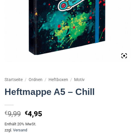
Startseite
/
Ordnen
/
Heftboxen
/
Motiv
Heftmappe A5 – Chill
Ursprünglicher
Aktueller
€
9,99
€
4,95
Preis
Preis
Enthält 20% MwSt.
war:
ist:
zzgl.
Versand