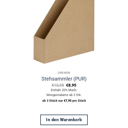
ORDNEN
Stehsammler (PUR)
Ursprünglicher
Aktueller
€
10,95
€
8,95
Preis
Preis
Enthält 20% MwSt.
war:
ist:
Mengenrabatte ab 3 Stk.
€10,95
€8,95.
ab 3 Stück nur
€
7,95
pro Stück
In den Warenkorb