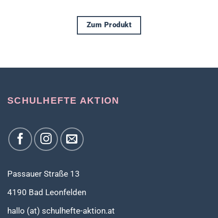
Zum Produkt
Dieses
Produkt
weist
mehrere
Varianten
auf.
SCHULHEFTE AKTION
Die
Optionen
können
auf
der
Produktseite
gewählt
werden
Passauer Straße 13
4190 Bad Leonfelden
hallo (at) schulhefte-aktion.at