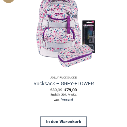
JOLLY RUCKSÄCKE
Rucksack – GREY-FLOWER
Ursprünglicher
Aktueller
€
89,99
€
79,00
Preis
Preis
Enthält 20% MwSt.
war:
ist:
zzgl.
Versand
€89,99
€79,00.
In den Warenkorb