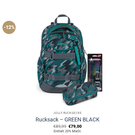
-12%
JOLLY RUCKSÄCKE
Rucksack – GREEN BLACK
Ursprünglicher
Aktueller
€
89,99
€
79,00
Preis
Preis
Enthält 20% MwSt.
war:
ist: