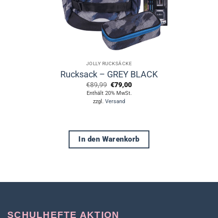
JOLLY RUCKSÄCKE
Rucksack – GREY BLACK
Ursprünglicher
Aktueller
€
89,99
€
79,00
Preis
Preis
Enthält 20% MwSt.
war:
ist:
zzgl.
Versand
€89,99
€79,00.
In den Warenkorb
SCHULHEFTE AKTION