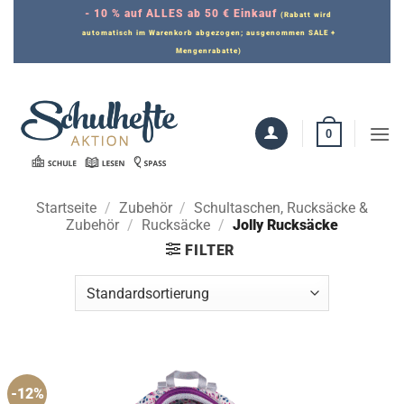
Zum
- 10 % auf ALLES ab 50 € Einkauf
(Rabatt wird
Inhalt
automatisch im Warenkorb abgezogen; ausgenommen SALE +
Mengenrabatte)
springen
0
Startseite
/
Zubehör
/
Schultaschen, Rucksäcke &
Zubehör
/
Rucksäcke
/
Jolly Rucksäcke
FILTER
-12%