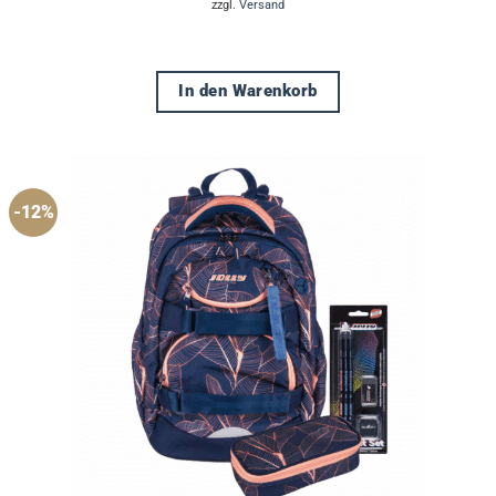
zzgl.
Versand
€89,99
€79,00.
In den Warenkorb
-12%