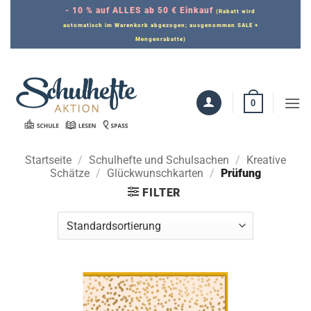
Zum
- 10 % auf ALLES ab 50 € Einkauf
(Rabatt wird
Inhalt
automatisch im Warenkorb abgezogen; ausgenommen SALE +
Mengenrabatte)
springen
0
Startseite
/
Schulhefte und Schulsachen
/
Kreative
Schätze
/
Glückwunschkarten
/
Prüfung
FILTER