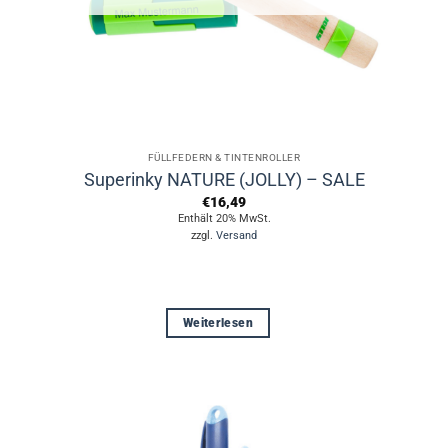
der
Produktseite
gewählt
werden
FÜLLFEDERN & TINTENROLLER
Superinky NATURE (JOLLY) – SALE
€
16,49
Enthält 20% MwSt.
zzgl.
Versand
Weiterlesen