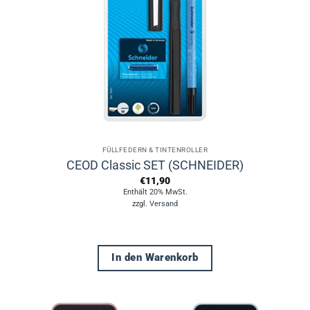
können
auf
der
Produktseite
gewählt
werden
FÜLLFEDERN & TINTENROLLER
CEOD Classic SET (SCHNEIDER)
€
11,90
Enthält 20% MwSt.
zzgl.
Versand
In den Warenkorb