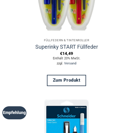
FÜLLFEDERN & TINTENROLLER
Superinky START Füllfeder
€
14,49
Enthält 20% MwSt.
zzgl.
Versand
Zum Produkt
Dieses
Produkt
weist
mehrere
Empfehlung
Varianten
auf.
Die
Optionen