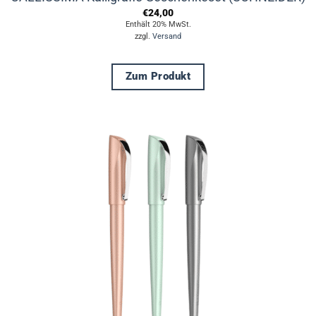
€
24,00
Enthält 20% MwSt.
zzgl.
Versand
Zum Produkt
Dieses
Produkt
weist
mehrere
Varianten
auf.
Die
Optionen
können
auf
der
Produktseite
gewählt
werden