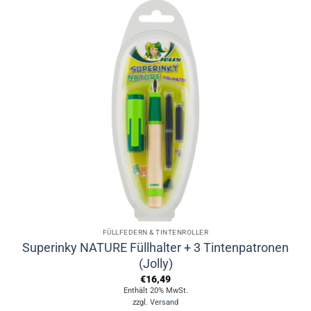
weist
mehrere
Varianten
auf.
Die
Optionen
können
auf
der
Produktseite
gewählt
werden
FÜLLFEDERN & TINTENROLLER
Superinky NATURE Füllhalter + 3 Tintenpatronen
(Jolly)
€
16,49
Enthält 20% MwSt.
zzgl.
Versand