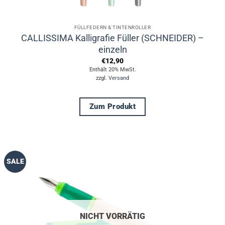
FÜLLFEDERN & TINTENROLLER
CALLISSIMA Kalligrafie Füller (SCHNEIDER) –
einzeln
€
12,90
Enthält 20% MwSt.
zzgl.
Versand
Zum Produkt
Dieses
Produkt
weist
mehrere
SALE
Varianten
auf.
Die
Optionen
können
NICHT VORRÄTIG
auf