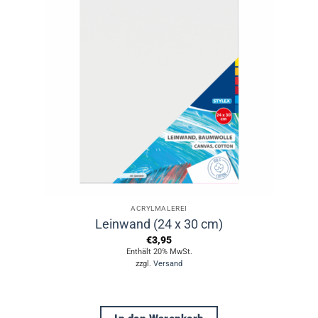
Varianten
auf.
Die
Optionen
können
auf
der
Produktseite
gewählt
werden
ACRYLMALEREI
Leinwand (24 x 30 cm)
€
3,95
Enthält 20% MwSt.
zzgl.
Versand