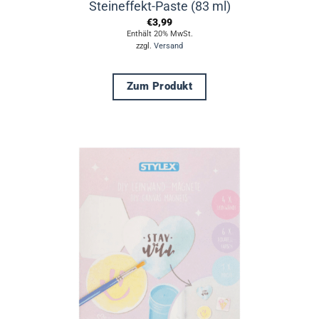
Steineffekt-Paste (83 ml)
€
3,99
Enthält 20% MwSt.
zzgl.
Versand
Zum Produkt
Dieses
Produkt
weist
mehrere
Varianten
auf.
Die
Optionen
können
auf
der
Produktseite
gewählt
werden