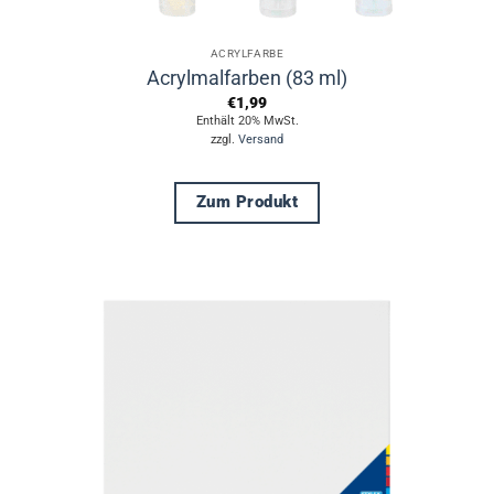
ACRYLFARBE
Acrylmalfarben (83 ml)
€
1,99
Enthält 20% MwSt.
zzgl.
Versand
Zum Produkt
Dieses
Produkt
weist
mehrere
Varianten
auf.
Die
Optionen
können
auf
der
Produktseite