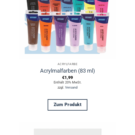
ACRYLFARBE
Acrylmalfarben (83 ml)
€
1,99
Enthält 20% MwSt.
zzgl.
Versand
Zum Produkt
Dieses
Produkt
weist
mehrere