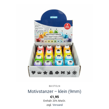
Produkt
weist
mehrere
Varianten
auf.
Die
Optionen
können
auf
der
Produktseite
gewählt
werden
BASTELN
Motivstanzer – klein (9mm)
€
1,95
Enthält 20% MwSt.
zzgl.
Versand