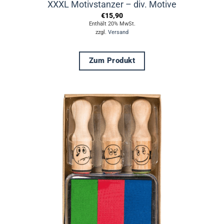
XXXL Motivstanzer – div. Motive
€
15,90
Enthält 20% MwSt.
zzgl.
Versand
Zum Produkt
Dieses
Produkt
weist
mehrere
Varianten
auf.
Die
Optionen
können
auf
der
Produktseite
gewählt
werden