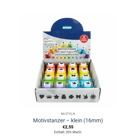
Dieses
Produkt
weist
mehrere
Varianten
auf.
Die
Optionen
können
auf
der
Produktseite
gewählt
werden
BASTELN
Motivstanzer – klein (16mm)
€
2,55
Enthält 20% MwSt.