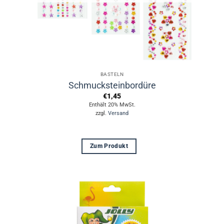
Produktseite
gewählt
werden
BASTELN
Schmucksteinbordüre
€
1,45
Enthält 20% MwSt.
zzgl.
Versand
Zum Produkt
Dieses
Produkt
weist
mehrere
Varianten
auf.
Die