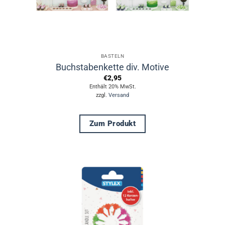
BASTELN
Buchstabenkette div. Motive
€
2,95
Enthält 20% MwSt.
zzgl.
Versand
Zum Produkt
Dieses
Produkt
weist
mehrere
Varianten
auf.
Die
Optionen
können