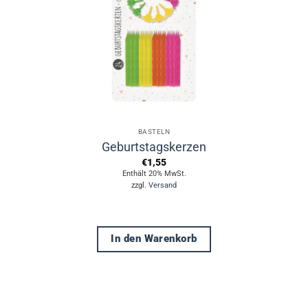
auf
der
Produktseite
gewählt
werden
BASTELN
Geburtstagskerzen
€
1,55
Enthält 20% MwSt.
zzgl.
Versand
In den Warenkorb