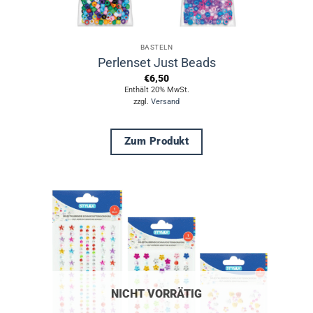
BASTELN
Perlenset Just Beads
€
6,50
Enthält 20% MwSt.
zzgl.
Versand
Zum Produkt
Dieses
Produkt
weist
mehrere
Varianten
auf.
Die
Optionen
können
NICHT VORRÄTIG
auf
der