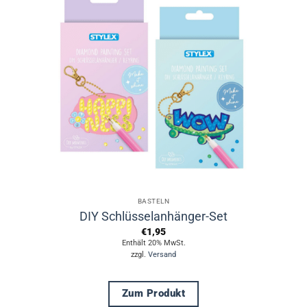
Varianten
auf.
Die
Optionen
können
auf
der
Produktseite
gewählt
werden
BASTELN
DIY Schlüsselanhänger-Set
€
1,95
Enthält 20% MwSt.
zzgl.
Versand
Zum Produkt