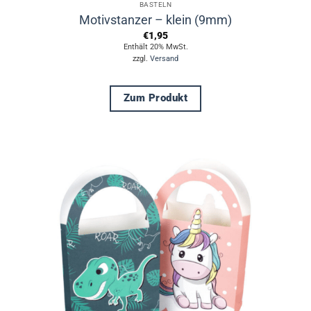
BASTELN
Motivstanzer – klein (9mm)
€
1,95
Enthält 20% MwSt.
zzgl.
Versand
Zum Produkt
Dieses
Produkt
weist
mehrere
Varianten
auf.
Die
Optionen
können
auf
der
Produktseite
gewählt
werden