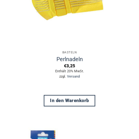
der
Produktseite
gewählt
werden
BASTELN
Perlnadeln
€
3,25
Enthält 20% MwSt.
zzgl.
Versand
In den Warenkorb