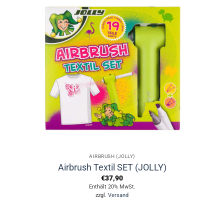
mehrere
Varianten
auf.
Die
Optionen
können
auf
der
Produktseite
gewählt
werden
AIRBRUSH (JOLLY)
Airbrush Textil SET (JOLLY)
€
37,90
Enthält 20% MwSt.
zzgl.
Versand