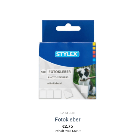
Dieses
Produkt
weist
mehrere
Varianten
auf.
Die
Optionen
können
auf
der
Produktseite
gewählt
werden
BASTELN
Fotokleber
€
2,75
Enthält 20% MwSt.