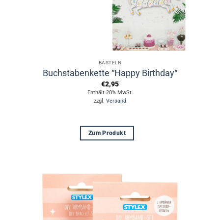
BASTELN
Buchstabenkette “Happy Birthday“
€
2,95
Enthält 20% MwSt.
zzgl.
Versand
Zum Produkt
Dieses
Produkt
weist
mehrere
Varianten
auf.
Die
Optionen