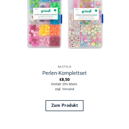
BASTELN
Perlen-Komplettset
€
8,50
Enthält 20% MwSt.
zzgl.
Versand
Zum Produkt
Dieses
Produkt
weist