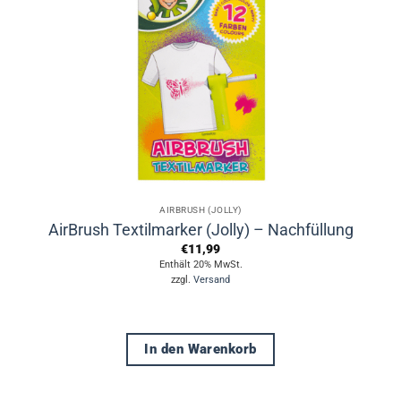
Optionen
können
auf
der
Produktseite
gewählt
werden
AIRBRUSH (JOLLY)
AirBrush Textilmarker (Jolly) – Nachfüllung
€
11,99
Enthält 20% MwSt.
zzgl.
Versand
In den Warenkorb