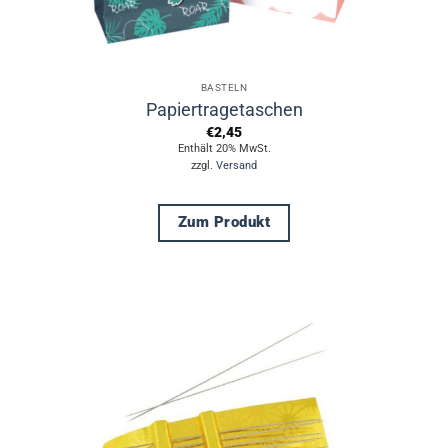
BASTELN
Papiertragetaschen
€
2,45
Enthält 20% MwSt.
zzgl.
Versand
Zum Produkt
Dieses
Produkt
weist
mehrere
Varianten
auf.
Die
Optionen
können
auf