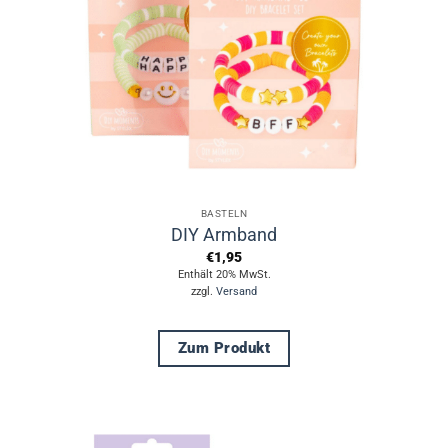
können
auf
der
Produktseite
gewählt
werden
BASTELN
DIY Armband
€
1,95
Enthält 20% MwSt.
zzgl.
Versand
Zum Produkt
Dieses
Produkt
weist
mehrere