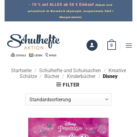
Zum
- 10 % auf ALLES ab 50 € Einkauf
(Rabatt wird
Inhalt
automatisch im Warenkorb abgezogen; ausgenommen SALE +
Mengenrabatte)
springen
0
Startseite
/
Schulhefte und Schulsachen
/
Kreative
Schätze
/
Bücher
/
Kinderbücher
/
Disney
FILTER