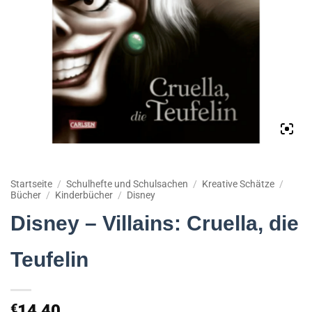
Startseite
/
Schulhefte und Schulsachen
/
Kreative Schätze
/
Bücher
/
Kinderbücher
/
Disney
Disney – Villains: Cruella, die
Teufelin
€
14,40