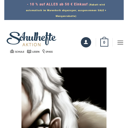
Zum
- 10 % auf ALLES ab 50 € Einkauf
(Rabatt wird
Inhalt
automatisch im Warenkorb abgezogen; ausgenommen SALE +
Mengenrabatte)
springen
0