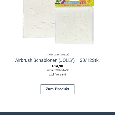
AIRBRUSH (JOLLY)
Airbrush Schablonen (JOLLY) – 30/12Stk.
€
14,90
Enthält 20% MwSt.
zzgl.
Versand
Zum Produkt
Dieses
Produkt
weist
mehrere