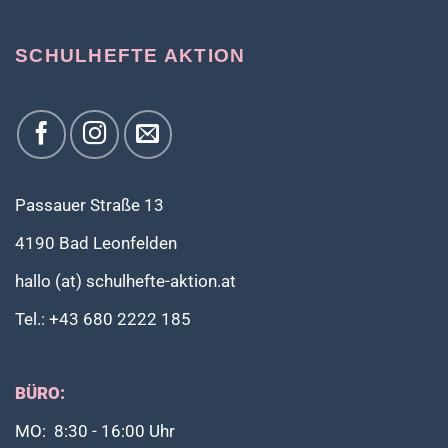
Varianten
auf.
SCHULHEFTE AKTION
Die
Optionen
können
auf
der
Produktseite
gewählt
werden
Passauer Straße 13
4190 Bad Leonfelden
hallo (at) schulhefte-aktion.at
Tel.: +43 680 2222 185
BÜRO:
MO: 8:30 - 16:00 Uhr