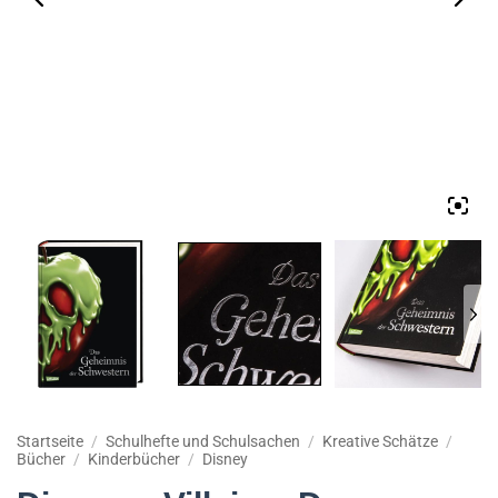
Startseite
/
Schulhefte und Schulsachen
/
Kreative Schätze
/
Bücher
/
Kinderbücher
/
Disney