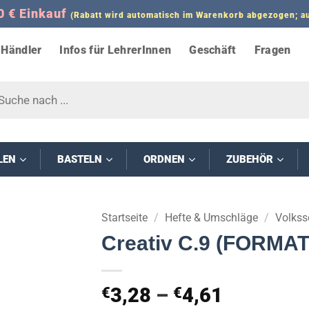
0 € Einkauf
(Rabatt wird automatisch im Warenkorb abgezogen;
Händler
Infos für LehrerInnen
Geschäft
Fragen
s
LEN
BASTELN
ORDNEN
ZUBEHÖR
Startseite
/
Hefte & Umschläge
/
Volkss
Creativ C.9 (FORMAT
Preisspa
3,28
–
4,61
€
€