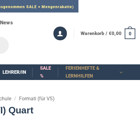
 ausgenommen SALE + Mengenrabatte)
News
Warenkorb /
€
0,00
0
SALE
FERIENHEFTE &
LEHRER/IN
%
LERNHILFEN
chule
/
Formati (für VS)
I) Quart
nne: