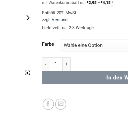
€3,28
Preisspa
mit Warenkorbrabatt nur
€
2,95
–
€
4,15
*
bis
€2,95
bis
Enthält 20% MwSt.
€4,61
€4,15
zzgl.
Versand
Lieferzeit: ca. 2-3 Werktage
Farbe
Creativ C.9 (FORMATI) Quart Menge
In den 