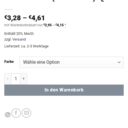
Preisspanne:
€
3,28
–
€
4,61
€3,28
Preisspanne:
mit Warenkorbrabatt nur
€
2,95
–
€
4,15
*
€2,95
bis
Enthält 20% MwSt.
bis
€4,61
€4,15
zzgl.
Versand
Lieferzeit: ca. 2-3 Werktage
Farbe
Creativ C.8 (FORMATI) Quart Menge
In den Warenkorb