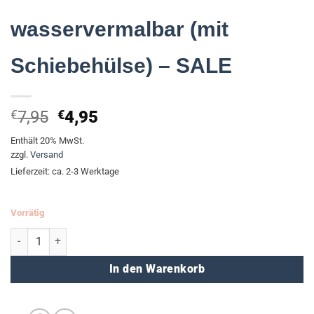
wasservermalbar (mit
Schiebehülse) – SALE
Ursprünglicher
Aktueller
€
7,95
€
4,95
Preis
Preis
Enthält 20% MwSt.
war:
ist:
zzgl.
Versand
€7,95
€4,95.
Lieferzeit: ca. 2-3 Werktage
Vorrätig
Wachsmalstifte - wasservermalbar (mit Schiebehülse) - SALE Meng
In den Warenkorb