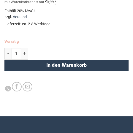
mit Warenkorbrabatt nur
€
0,99
*
Enthält 20% MwSt.
zzgl.
Versand
Lieferzeit: ca. 2-3 Werktage
Vorrätig
VSQU liniert mit Hilfslinien M, 24 Blatt - hellblau Menge
In den Warenkorb