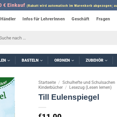
0 € Einkauf
(Rabatt wird automatisch im Warenkorb abgezogen;
Händler
Infos für LehrerInnen
Geschäft
Fragen
s
LEN
BASTELN
ORDNEN
ZUBEHÖR
Startseite
/
Schulhefte und Schulsachen
Kinderbücher
/
Lesezug (Lesen lernen)
Till Eulenspiegel
11,00
€