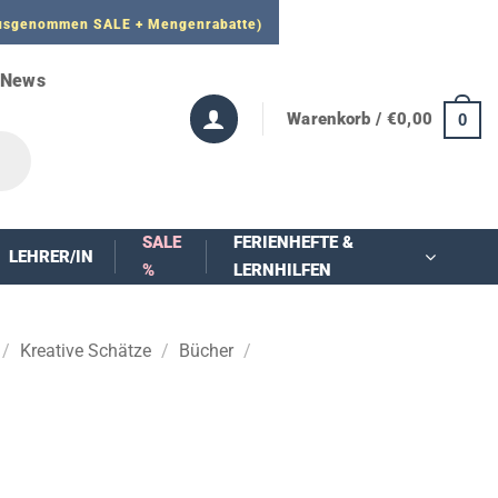
 ausgenommen SALE + Mengenrabatte)
News
Warenkorb /
€
0,00
0
SALE
FERIENHEFTE &
LEHRER/IN
%
LERNHILFEN
/
Kreative Schätze
/
Bücher
/