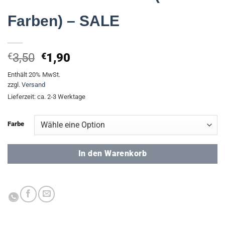
Farben) – SALE
Ursprünglicher
Aktueller
€
3,50
€
1,90
Preis
Preis
Enthält 20% MwSt.
war:
ist:
zzgl.
Versand
€3,50
€1,90.
Lieferzeit: ca. 2-3 Werktage
Farbe
In den Warenkorb