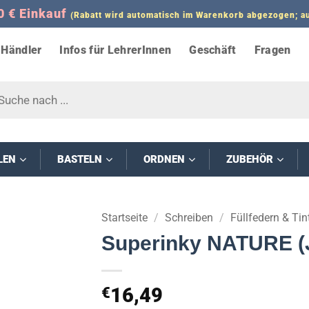
0 € Einkauf
(Rabatt wird automatisch im Warenkorb abgezogen;
Händler
Infos für LehrerInnen
Geschäft
Fragen
s
LEN
BASTELN
ORDNEN
ZUBEHÖR
Startseite
/
Schreiben
/
Füllfedern & Tin
Superinky NATURE (
16,49
€