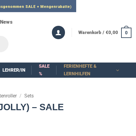
 ausgenommen SALE + Mengenrabatte)
News
Warenkorb /
€
0,00
0
SALE
FERIENHEFTE &
LEHRER/IN
%
LERNHILFEN
tenroller
/
Sets
JOLLY) – SALE