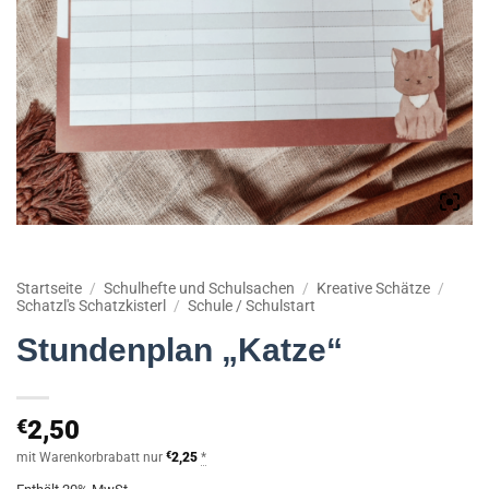
Startseite
/
Schulhefte und Schulsachen
/
Kreative Schätze
/
Schatzl's Schatzkisterl
/
Schule / Schulstart
Stundenplan „Katze“
€
2,50
mit Warenkorbrabatt nur
€
2,25
*