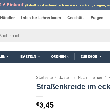
0 € Einkauf
(Rabatt wird automatisch im Warenkorb abgezogen;
Händler
Infos für LehrerInnen
Geschäft
Fragen
s
LEN
BASTELN
ORDNEN
ZUBEHÖR
Startseite
/
Basteln
/
Nach Themen
/
Straßenkreide im ec
3,45
€