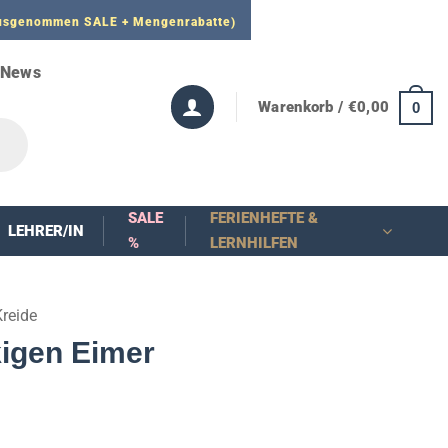
 ausgenommen SALE + Mengenrabatte)
News
Warenkorb /
€
0,00
0
SALE
FERIENHEFTE &
LEHRER/IN
%
LERNHILFEN
Kreide
kigen Eimer