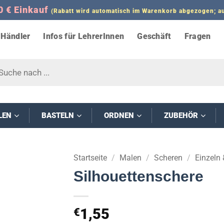
0 € Einkauf
(Rabatt wird automatisch im Warenkorb abgezogen;
Händler
Infos für LehrerInnen
Geschäft
Fragen
s
LEN
BASTELN
ORDNEN
ZUBEHÖR
Startseite
/
Malen
/
Scheren
/
Einzeln 
Silhouettenschere
1,55
€