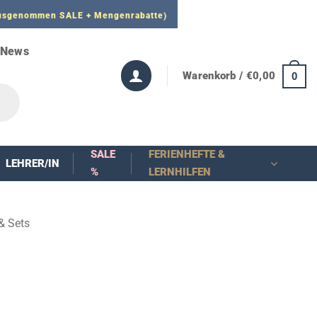
 ausgenommen SALE + Mengenrabatte)
News
Warenkorb /
€
0,00
0
SALE
FERIENHEFTE &
LEHRER/IN
%
LERNHILFEN
& Sets