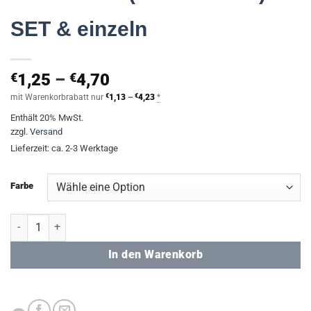
SET & einzeln
Preisspanne:
€
1,25
–
€
4,70
€1,25
Preisspanne:
mit Warenkorbrabatt nur
€
1,13
–
€
4,23
*
€1,13
bis
Enthält 20% MwSt.
bis
€4,70
€4,23
zzgl.
Versand
Lieferzeit: ca. 2-3 Werktage
Farbe
Textmarker (SCHNEIDER) - SET & einzeln Menge
In den Warenkorb