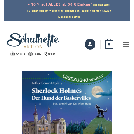
Zum
- 10 % auf ALLES ab 50 € Einkauf
(Rabatt wird
Inhalt
automatisch im Warenkorb abgezogen; ausgenommen SALE +
Mengenrabatte)
springen
0