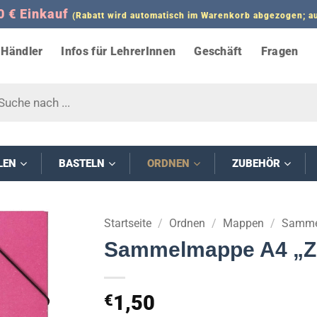
0 € Einkauf
(Rabatt wird automatisch im Warenkorb abgezogen;
Händler
Infos für LehrerInnen
Geschäft
Fragen
s
LEN
BASTELN
ORDNEN
ZUBEHÖR
Startseite
/
Ordnen
/
Mappen
/
Samme
Sammelmappe A4 „Z
1,50
€