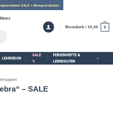
 ausgenommen SALE + Mengenrabatte)
News
Warenkorb /
€
0,00
0
SALE
FERIENHEFTE &
LEHRER/IN
%
LERNHILFEN
lmappen
ebra“ – SALE