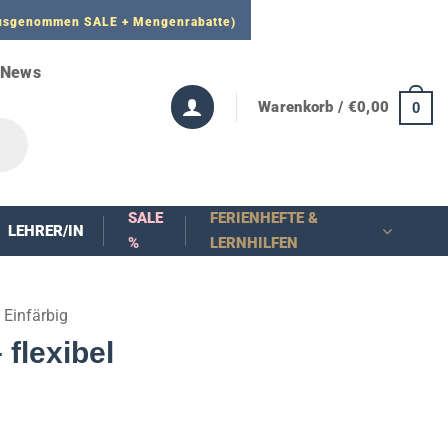
 ausgenommen SALE + Mengenrabatte)
News
Warenkorb /
€
0,00
0
SALE
FERIENHEFTE &
LEHRER/IN
%
LERNHILFEN
Einfärbig
flexibel