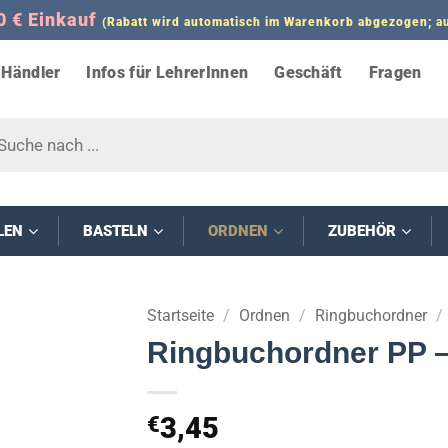
0 € Einkauf
(Rabatt wird automatisch im Warenkorb abgezogen;
Händler
Infos für LehrerInnen
Geschäft
Fragen
s
LEN
BASTELN
ORDNEN
ZUBEHÖR
Startseite
/
Ordnen
/
Ringbuchordner
/
Ringbuchordner PP – 
3,45
€