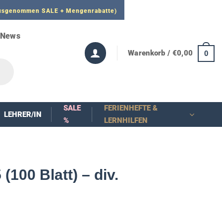
 ausgenommen SALE + Mengenrabatte)
News
Warenkorb /
€
0,00
0
SALE
FERIENHEFTE &
LEHRER/IN
%
LERNHILFEN
100 Blatt) – div.