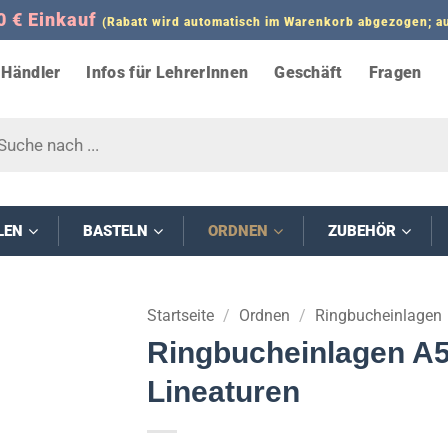
0 € Einkauf
(Rabatt wird automatisch im Warenkorb abgezogen;
Händler
Infos für LehrerInnen
Geschäft
Fragen
s
LEN
BASTELN
ORDNEN
ZUBEHÖR
Startseite
/
Ordnen
/
Ringbucheinlagen
Ringbucheinlagen A5 (
Lineaturen