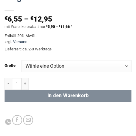
Preisspanne:
€
6,55
–
€
12,95
€6,55
Preisspanne:
mit Warenkorbrabatt nur
€
5,90
–
€
11,66
*
€5,90
bis
Enthält 20% MwSt.
bis
€12,95
€11,66
zzgl.
Versand
Lieferzeit: ca. 2-3 Werktage
Größe
Registerheft A6 / A5 / A4 Menge
In den Warenkorb