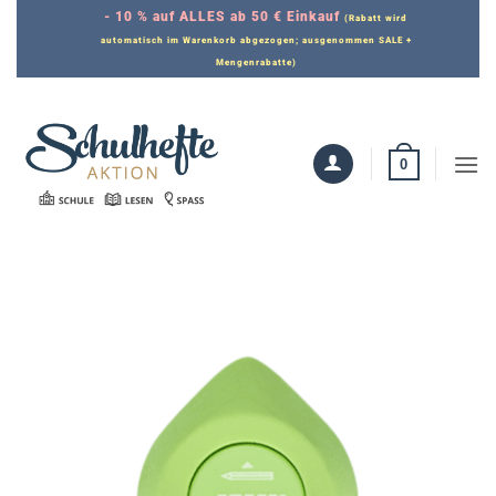
Zum
- 10 % auf ALLES ab 50 € Einkauf
(Rabatt wird
Inhalt
automatisch im Warenkorb abgezogen; ausgenommen SALE +
Mengenrabatte)
springen
0