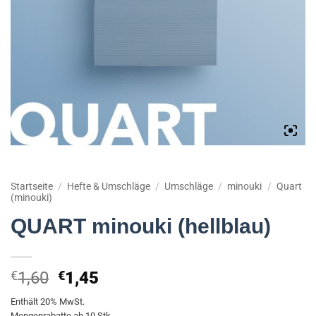
Startseite
/
Hefte & Umschläge
/
Umschläge
/
minouki
/
Quart
(minouki)
QUART minouki (hellblau)
Ursprünglicher
Aktueller
€
1,60
€
1,45
Preis
Preis
Enthält 20% MwSt.
war:
ist:
Mengenrabatte ab 10 Stk.