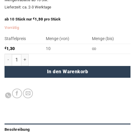
€1,60
€1,45.
Lieferzeit: ca. 2-3 Werktage
ab 10 Stück nur
€
1,30
pro Stück
Vorrätig
Staffelpreis
Menge (von)
Menge (bis)
€
1,30
10
∞
QUART minouki (hellblau) Menge
In den Warenkorb
Beschreibung