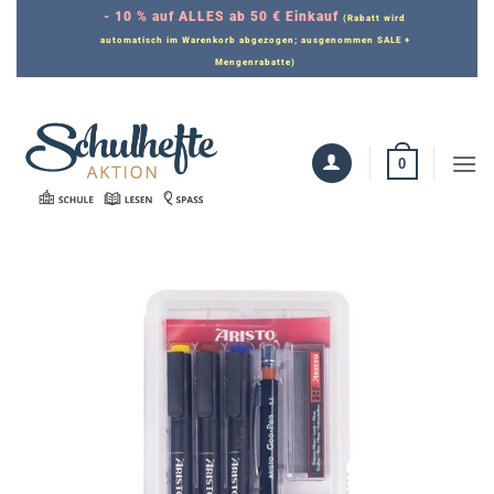
Zum
- 10 % auf ALLES ab 50 € Einkauf
(Rabatt wird
Inhalt
automatisch im Warenkorb abgezogen; ausgenommen SALE +
Mengenrabatte)
springen
0