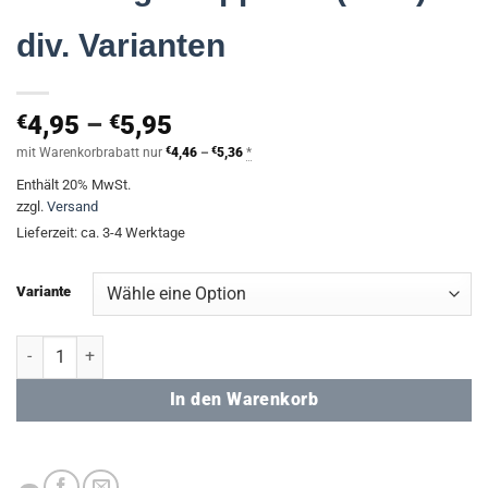
div. Varianten
Preisspanne:
€
4,95
–
€
5,95
€4,95
Preisspanne:
mit Warenkorbrabatt nur
€
4,46
–
€
5,36
*
€4,46
bis
Enthält 20% MwSt.
bis
€5,95
€5,36
zzgl.
Versand
Lieferzeit: ca. 3-4 Werktage
Variante
Ordnungsmappe A4 (PUR) - div. Varianten Menge
In den Warenkorb