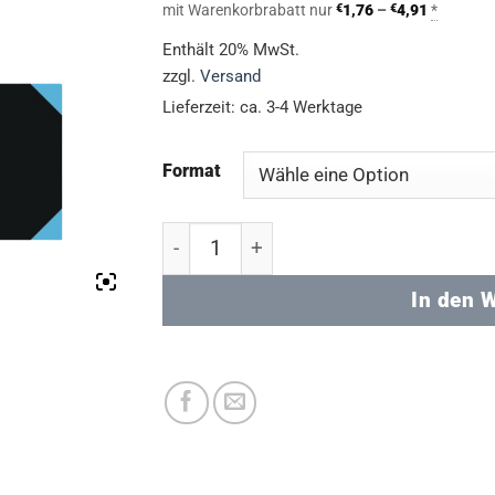
€1,95
Preisspa
mit Warenkorbrabatt nur
€
1,76
–
€
4,91
*
bis
€1,76
bis
Enthält 20% MwSt.
€5,45
€4,91
zzgl.
Versand
Lieferzeit: ca. 3-4 Werktage
Format
Notizbuch (div. Größen) - liniert Meng
In den 