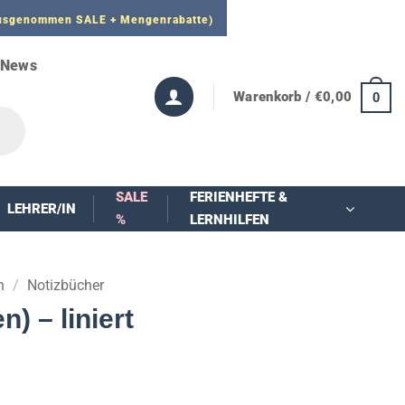
 ausgenommen SALE + Mengenrabatte)
News
Warenkorb /
€
0,00
0
SALE
FERIENHEFTE &
LEHRER/IN
%
LERNHILFEN
n
/
Notizbücher
) – liniert
nne: