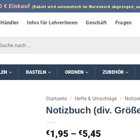
0 € Einkauf
(Rabatt wird automatisch im Warenkorb abgezogen;
Händler
Infos für LehrerInnen
Geschäft
Fragen
s
LEN
BASTELN
ORDNEN
ZUBEHÖR
Startseite
/
Hefte & Umschläge
/
Notize
Notizbuch (div. Größen
Preisspa
1,95
–
5,45
€
€