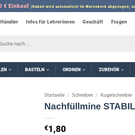
0 € Einkauf
(Rabatt wird automatisch im Warenkorb abgezogen;
Händler
Infos für LehrerInnen
Geschäft
Fragen
s
LEN
BASTELN
ORDNEN
ZUBEHÖR
Startseite
/
Schreiben
/
Kugelschreiber
Nachfüllmine STABIL
1,80
€