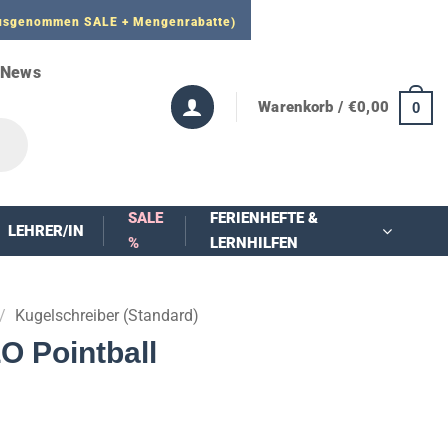
 ausgenommen SALE + Mengenrabatte)
News
Warenkorb /
€
0,00
0
SALE
FERIENHEFTE &
LEHRER/IN
%
LERNHILFEN
/
Kugelschreiber (Standard)
O Pointball