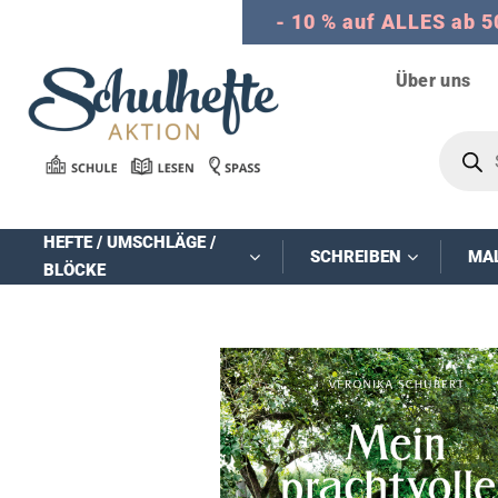
Zum
- 10 % auf ALLES ab 5
Inhalt
springen
Über uns
Product
search
HEFTE / UMSCHLÄGE /
SCHREIBEN
MA
BLÖCKE