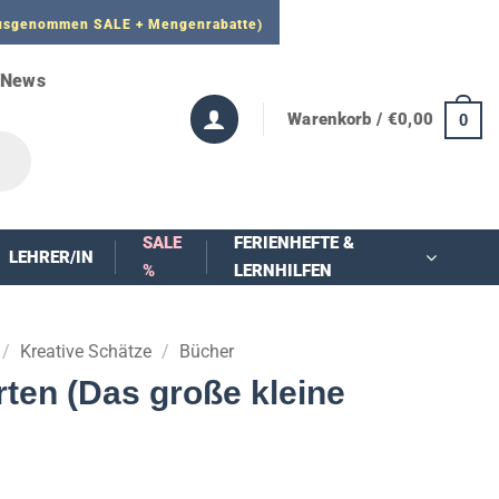
 ausgenommen SALE + Mengenrabatte)
News
Warenkorb /
€
0,00
0
SALE
FERIENHEFTE &
LEHRER/IN
%
LERNHILFEN
/
Kreative Schätze
/
Bücher
rten (Das große kleine