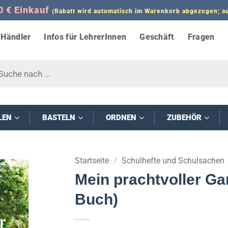
0 € Einkauf
(Rabatt wird automatisch im Warenkorb abgezogen;
Händler
Infos für LehrerInnen
Geschäft
Fragen
s
LEN
BASTELN
ORDNEN
ZUBEHÖR
Startseite
/
Schulhefte und Schulsachen
Mein prachtvoller Ga
Buch)